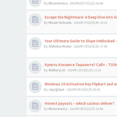
by
Mizoraveica
- 2025年8月17日(日) 20:48
Escape the Nightmare: A Deep Dive into G
by
Misae Hotsuda
- 2026年7月02日(木) 16:14
Your Ultimate Guide to Slope Unblocked – 
by
Shihoka Hirano
- 2026年7月01日(水) 17:49
Купить Кокаин в Ташкенте? Сайт - TOS
by
WalteryiJit
- 2025年1月20日(月) 11:19
Windows 10 Activation Key Flipkart and w
by
Jауrglope
- 2025年4月14日(月) 00:50
Honest payouts – which casinos deliver?
by
Mizoraveica
- 2025年9月01日(月) 19:48