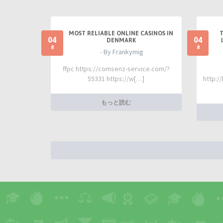
MOST RELIABLE ONLINE CASINOS IN
04
04
DENMARK
8
8
- By Frankymig
ffpc https://comsenz-service.com/?
55331 https://w[…]
http:/
もっと読む