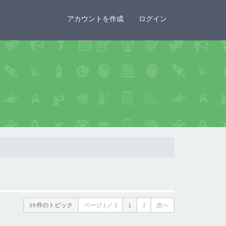
×
アカウントを作成
ログイン
39 件のトピック
ページ
1
／
2
1
2
次へ