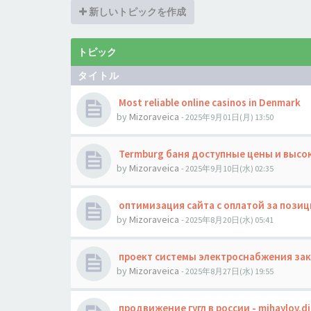
新しいトピックを作成
トピック
タイトル
Most reliable online casinos in Denmark
by
Mizoraveica
- 2025年9月01日(月) 13:50
Termburg баня доступные цены и высо
by
Mizoraveica
- 2025年9月10日(水) 02:35
оптимизация сайта с оплатой за позици
by
Mizoraveica
- 2025年8月20日(水) 05:41
проект системы электроснабжения зака
by
Mizoraveica
- 2025年8月27日(水) 19:55
продвижение гугл в россии - mihaylov.di