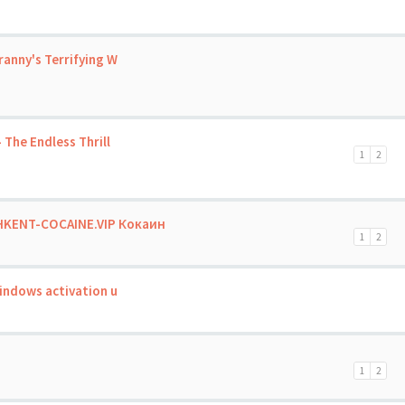
ranny's Terrifying W
The Endless Thrill
1
2
HKENT-COCAINE.VIP Кокаин
1
2
indows activation u
1
2