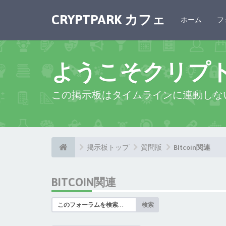
CRYPTPARK カフェ
ホーム
フ
ようこそクリプ
この掲示板はタイムラインに連動しな
掲示板トップ
質問版
BItcoin関連
BITCOIN関連
検索