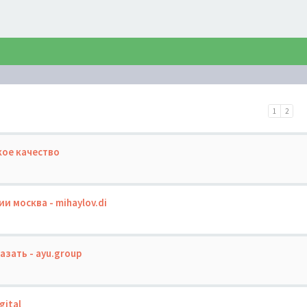
1
2
кое качество
и москва - mihaylov.di
зать - ayu.group
gital