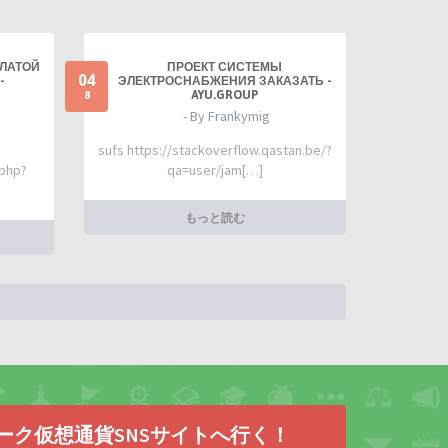
ПЛАТОЙ
ПРОЕКТ СИСТЕМЫ
04
-
ЭЛЕКТРОСНАБЖЕНИЯ ЗАКАЗАТЬ -
AYU.GROUP
8
- By Frankymig
sufs https://stackoverflow.qastan.be/?
.php?
qa=user/jam[…]
もっと読む
ーク仮想通貨SNSサイトへ行く！