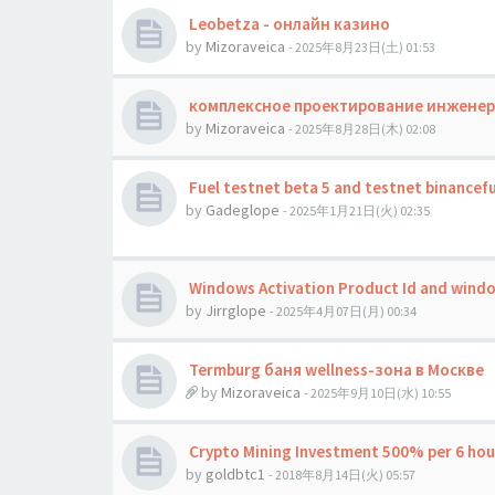
Leobetza - онлайн казино
by
Mizoraveica
- 2025年8月23日(土) 01:53
комплексное проектирование инженерн
by
Mizoraveica
- 2025年8月28日(木) 02:08
Fuel testnet beta 5 and testnet binancef
by
Gadeglope
- 2025年1月21日(火) 02:35
Windows Activation Product Id and windo
by
Jirrglope
- 2025年4月07日(月) 00:34
Termburg баня wellness-зона в Москве
by
Mizoraveica
- 2025年9月10日(水) 10:55
Crypto Mining Investment 500% per 6 hour
by
goldbtc1
- 2018年8月14日(火) 05:57