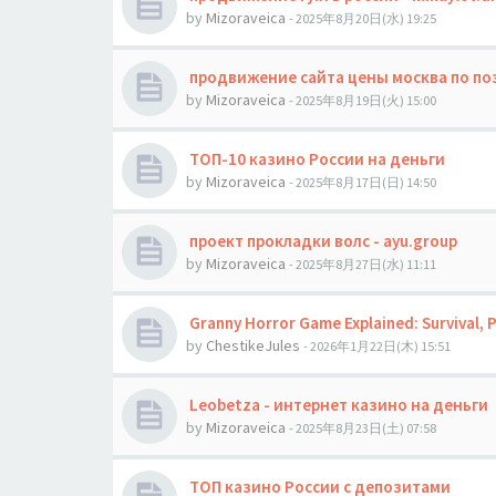
by
Mizoraveica
- 2025年8月20日(水) 19:25
продвижение сайта цены москва по пози
by
Mizoraveica
- 2025年8月19日(火) 15:00
ТОП-10 казино России на деньги
by
Mizoraveica
- 2025年8月17日(日) 14:50
проект прокладки волс - ayu.group
by
Mizoraveica
- 2025年8月27日(水) 11:11
Granny Horror Game Explained: Survival, P
by
ChestikeJules
- 2026年1月22日(木) 15:51
Leobetza - интернет казино на деньги
by
Mizoraveica
- 2025年8月23日(土) 07:58
ТОП казино России с депозитами