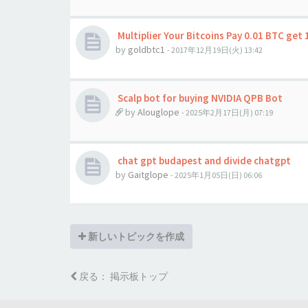
Multiplier Your Bitcoins Pay 0.01 BTC get 
by
goldbtc1
- 2017年12月19日(火) 13:42
Scalp bot for buying NVIDIA QPB Bot
by
Alouglope
- 2025年2月17日(月) 07:19
chat gpt budapest and divide chatgpt
by
Gaitglope
- 2025年1月05日(日) 06:06
新しいトピックを作成
戻る： 掲示板トップ