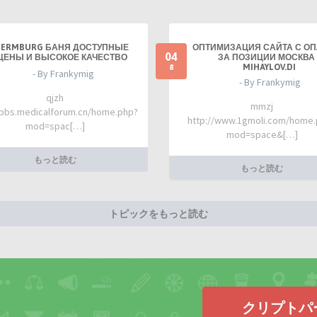
TERMBURG БАНЯ ДОСТУПНЫЕ
ОПТИМИЗАЦИЯ САЙТА С О
04
ЦЕНЫ И ВЫСОКОЕ КАЧЕСТВО
ЗА ПОЗИЦИИ МОСКВА 
MIHAYLOV.DI
8
- By Frankymig
- By Frankymig
qjzh
mmzj
/bbs.medicalforum.cn/home.php?
http://www.1gmoli.com/home
mod=spac[…]
mod=space&[…]
もっと読む
もっと読む
トピックをもっと読む
クリプトパ