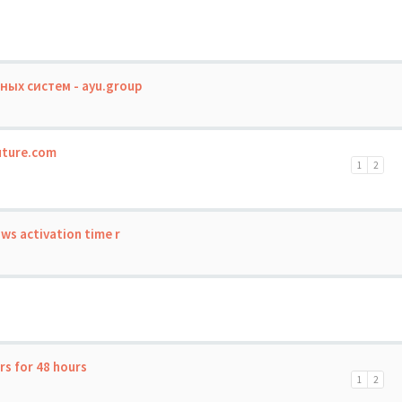
ых систем - ayu.group
uture.com
1
2
ws activation time r
s for 48 hours
1
2