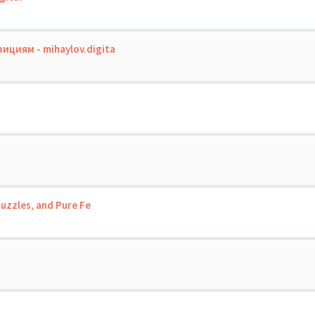
циям - mihaylov.digita
uzzles, and Pure Fe