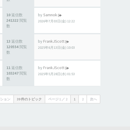
by
Samnok
10 返信数
241322 閲覧
2026年7月03日(金) 12:22
数
by
FrankJScott
13 返信数
120554 閲覧
2025年6月13日(金) 10:03
数
by
FrankJScott
11 返信数
103247 閲覧
2025年5月28日(水) 01:53
数
ション
39 件のトピック
ページ
1
／
2
1
2
次へ