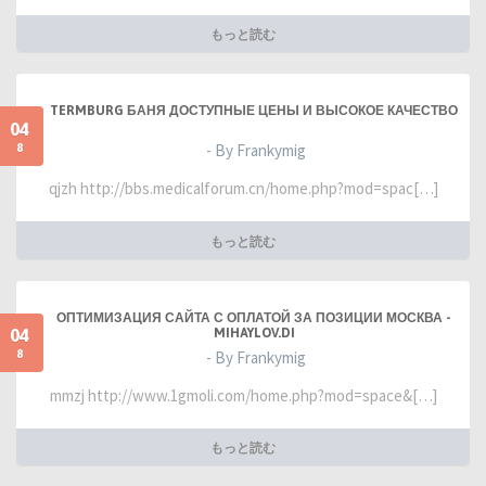
もっと読む
TERMBURG БАНЯ ДОСТУПНЫЕ ЦЕНЫ И ВЫСОКОЕ КАЧЕСТВО
04
8
- By Frankymig
qjzh http://bbs.medicalforum.cn/home.php?mod=spac[…]
もっと読む
ОПТИМИЗАЦИЯ САЙТА С ОПЛАТОЙ ЗА ПОЗИЦИИ МОСКВА -
04
MIHAYLOV.DI
8
- By Frankymig
mmzj http://www.1gmoli.com/home.php?mod=space&[…]
もっと読む