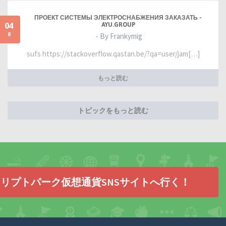
ПРОЕКТ СИСТЕМЫ ЭЛЕКТРОСНАБЖЕНИЯ ЗАКАЗАТЬ -
04
AYU.GROUP
8
- By Frankymig
sufs https://stackoverflow.qastan.be/?qa=user/jam[…]
もっと読む
トピックをもっと読む
リプトパーク仮想通貨SNSサイトへ行く！