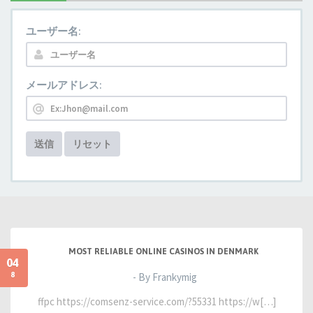
ユーザー名:
メールアドレス:
送信
リセット
MOST RELIABLE ONLINE CASINOS IN DENMARK
04
8
- By Frankymig
ffpc https://comsenz-service.com/?55331 https://w[…]