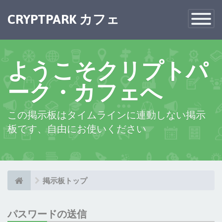
×
CRYPTPARK カフェ
Toggle
Navigatio
ようこそクリプトパ
ーク・カフェへ
この掲示板はタイムラインに連動しない掲示
板です、自由にお使いください
掲示板トップ
パスワードの送信