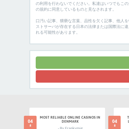
の利用を行わないでください。私達はいつでもこの規
の規約に同意しているものと見なされます。
口汚い記事、猥褻な言葉、品性を欠く記事、他人を中
ストサーバが存在する日本の法律または国際法に違
れる可能性があります。
MOST RELIABLE ONLINE CASINOS IN
04
04
DENMARK
8
8
- By Frankymig