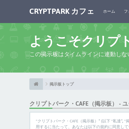
CRYPTPARK カフェ
ホーム
フ
ようこそクリプ
この掲示板はタイムラインに連動しな
掲示板トップ
クリプトパーク・CAFE（掲示板） - 
“クリプトパーク・CAFE（掲示板）” (以下 “私達”, “掲示板”,
用するに当たって、あなたは以下の規約に同意してい