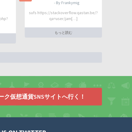
- By Frankymig
sufs https://stackoverflow.qastan.be/?
.php?
qa=user/jam[…]
もっと読む
ーク仮想通貨SNSサイトへ行く！