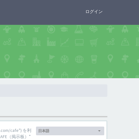
×
ログイン
言
om/cafe”) を利
日本語
語:
FE（掲示板）”