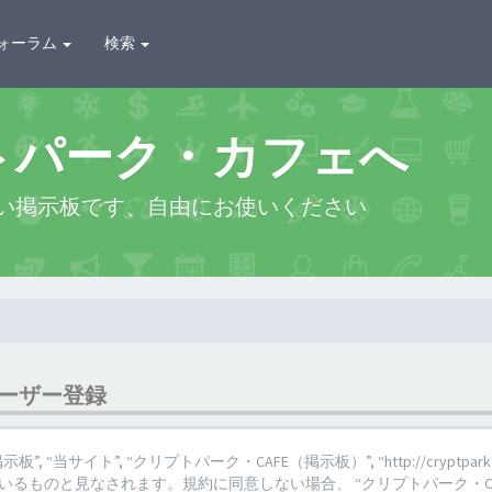
ォーラム
検索
トパーク・カフェへ
い掲示板です、自由にお使いください
ユーザー登録
 “当サイト”, “クリプトパーク・CAFE（掲示板）”, “http://cryptpark.c
るものと見なされます。規約に同意しない場合、 “クリプトパーク・CA