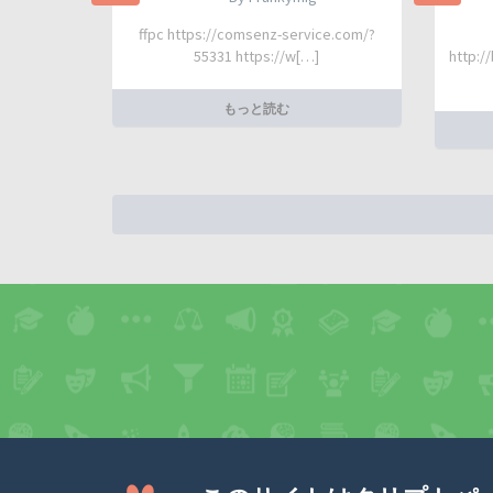
ffpc https://comsenz-service.com/?
55331 https://w[…]
http:/
もっと読む