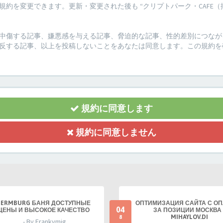
約を変更できます。更新・変更された後も “クリプトパーク・CAFE（
傷する記事、嫌悪感を与える記事、脅迫的な記事、性的差別につながる記事
反する記事、以上を投稿しないことをあなたは同意します。この規約を
規約に同意します
規約に同意しません
TERMBURG БАНЯ ДОСТУПНЫЕ
ОПТИМИЗАЦИЯ САЙТА С О
04
ЦЕНЫ И ВЫСОКОЕ КАЧЕСТВО
ЗА ПОЗИЦИИ МОСКВА 
MIHAYLOV.DI
8
- By Frankymig