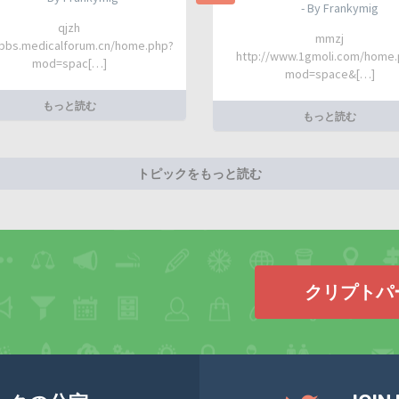
- By Frankymig
qjzh
mmzj
/bbs.medicalforum.cn/home.php?
http://www.1gmoli.com/home
mod=spac[…]
mod=space&[…]
もっと読む
もっと読む
トピックをもっと読む
クリプトパ