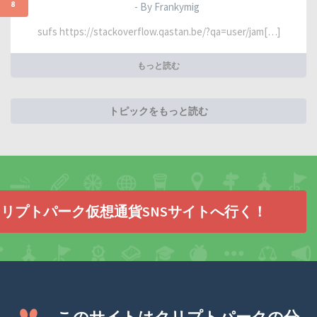
8
- By Frankymig
sufs https://stackoverflow.qastan.be/?qa=user/jam[…]
もっと読む
トピックをもっと読む
リプトパーク仮想通貨SNSサイトへ行く！