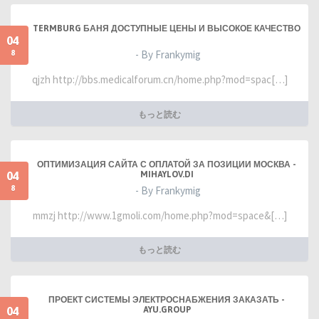
TERMBURG БАНЯ ДОСТУПНЫЕ ЦЕНЫ И ВЫСОКОЕ КАЧЕСТВО
04
8
- By Frankymig
qjzh http://bbs.medicalforum.cn/home.php?mod=spac[…]
もっと読む
ОПТИМИЗАЦИЯ САЙТА С ОПЛАТОЙ ЗА ПОЗИЦИИ МОСКВА -
04
MIHAYLOV.DI
8
- By Frankymig
mmzj http://www.1gmoli.com/home.php?mod=space&[…]
もっと読む
ПРОЕКТ СИСТЕМЫ ЭЛЕКТРОСНАБЖЕНИЯ ЗАКАЗАТЬ -
04
AYU.GROUP