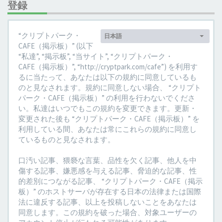
登録
言
“クリプトパーク・
日本語
語:
CAFE（掲示板）” (以下
“私達”, “掲示板”, “当サイト”, “クリプトパーク・
CAFE（掲示板）”, “http://cryptpark.com/cafe”) を利用す
るに当たって、あなたは以下の規約に同意しているも
のと見なされます。規約に同意しない場合、 “クリプト
パーク・CAFE（掲示板）” の利用を行わないでくださ
い。私達はいつでもこの規約を変更できます。更新・
変更された後も “クリプトパーク・CAFE（掲示板）” を
利用している間、あなたは常にこれらの規約に同意し
ているものと見なされます。
口汚い記事、猥褻な言葉、品性を欠く記事、他人を中
傷する記事、嫌悪感を与える記事、脅迫的な記事、性
的差別につながる記事、 “クリプトパーク・CAFE（掲示
板）” のホストサーバが存在する日本の法律または国際
法に違反する記事、以上を投稿しないことをあなたは
同意します。この規約を破った場合、対象ユーザーの