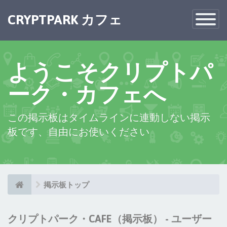
×
CRYPTPARK カフェ
Toggle
Navigatio
ようこそクリプトパ
ーク・カフェへ
この掲示板はタイムラインに連動しない掲示
板です、自由にお使いください
掲示板トップ
クリプトパーク・CAFE（掲示板） - ユーザー