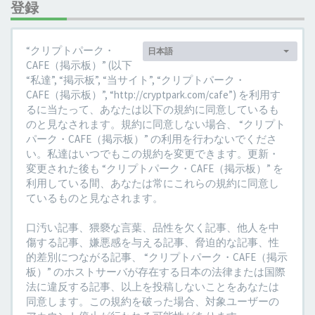
登録
言
“クリプトパーク・
日本語
語:
CAFE（掲示板）” (以下
“私達”, “掲示板”, “当サイト”, “クリプトパーク・
CAFE（掲示板）”, “http://cryptpark.com/cafe”) を利用す
るに当たって、あなたは以下の規約に同意しているも
のと見なされます。規約に同意しない場合、 “クリプト
パーク・CAFE（掲示板）” の利用を行わないでくださ
い。私達はいつでもこの規約を変更できます。更新・
変更された後も “クリプトパーク・CAFE（掲示板）” を
利用している間、あなたは常にこれらの規約に同意し
ているものと見なされます。
口汚い記事、猥褻な言葉、品性を欠く記事、他人を中
傷する記事、嫌悪感を与える記事、脅迫的な記事、性
的差別につながる記事、 “クリプトパーク・CAFE（掲示
板）” のホストサーバが存在する日本の法律または国際
法に違反する記事、以上を投稿しないことをあなたは
同意します。この規約を破った場合、対象ユーザーの