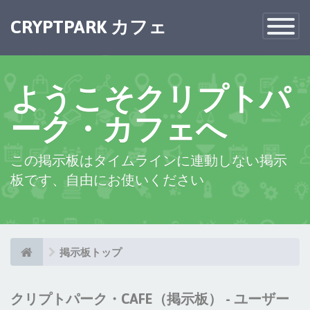
×
CRYPTPARK カフェ
Toggle
Navigatio
ようこそクリプトパ
ーク・カフェへ
この掲示板はタイムラインに連動しない掲示
板です、自由にお使いください
掲示板トップ
クリプトパーク・CAFE（掲示板） - ユーザー