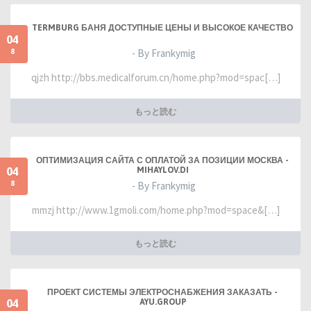
TERMBURG БАНЯ ДОСТУПНЫЕ ЦЕНЫ И ВЫСОКОЕ КАЧЕСТВО
04
8
- By Frankymig
qjzh http://bbs.medicalforum.cn/home.php?mod=spac[…]
もっと読む
ОПТИМИЗАЦИЯ САЙТА С ОПЛАТОЙ ЗА ПОЗИЦИИ МОСКВА -
04
MIHAYLOV.DI
8
- By Frankymig
mmzj http://www.1gmoli.com/home.php?mod=space&[…]
もっと読む
ПРОЕКТ СИСТЕМЫ ЭЛЕКТРОСНАБЖЕНИЯ ЗАКАЗАТЬ -
04
AYU.GROUP