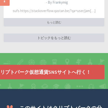
8
- By Frankymig
sufs https://stackoverflow.qastan.be/?qa=user/jam[…]
もっと読む
トピックをもっと読む
リプトパーク仮想通貨SNSサイトへ行く！