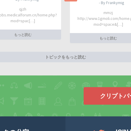
- By Frankymig
qjzh
mmzj
/bbs.medicalforum.cn/home.php?
http://www.1gmoli.com/home
mod=spac[…]
mod=space&[…]
もっと読む
もっと読む
トピックをもっと読む
クリプトパ