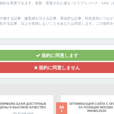
約を変更できます。更新・変更された後も “クリプトパーク・CAFE（
傷する記事、嫌悪感を与える記事、脅迫的な記事、性的差別につながる記事
反する記事、以上を投稿しないことをあなたは同意します。この規約を
規約に同意します
規約に同意しません
TERMBURG БАНЯ ДОСТУПНЫЕ
ОПТИМИЗАЦИЯ САЙТА С О
04
ЦЕНЫ И ВЫСОКОЕ КАЧЕСТВО
ЗА ПОЗИЦИИ МОСКВА 
MIHAYLOV.DI
8
- By Frankymig