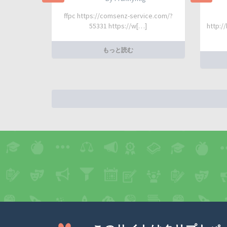
ffpc https://comsenz-service.com/?
55331 https://w[…]
http:/
もっと読む