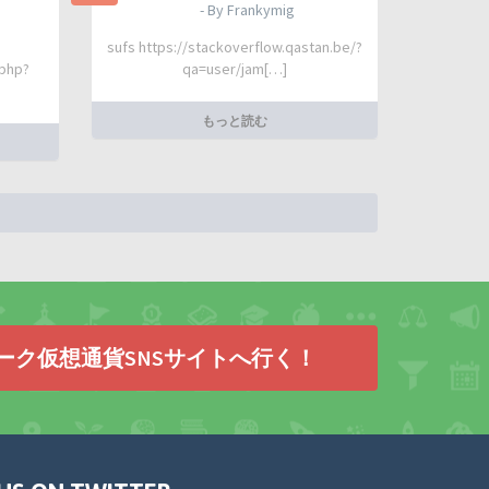
- By Frankymig
sufs https://stackoverflow.qastan.be/?
.php?
qa=user/jam[…]
もっと読む
ーク仮想通貨SNSサイトへ行く！