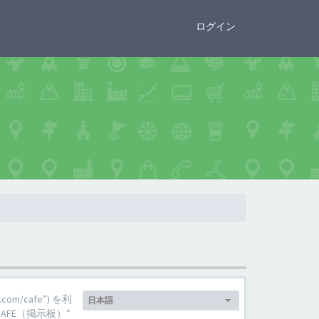
×
ログイン
言
om/cafe”) を利
日本語
語:
FE（掲示板）”