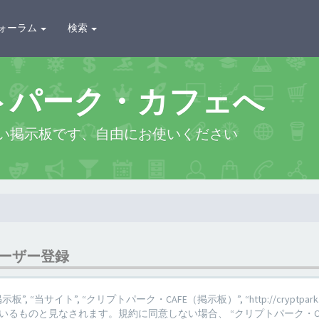
ォーラム
検索
トパーク・カフェへ
い掲示板です、自由にお使いください
ユーザー登録
 “当サイト”, “クリプトパーク・CAFE（掲示板）”, “http://cryptpark.c
るものと見なされます。規約に同意しない場合、 “クリプトパーク・CA