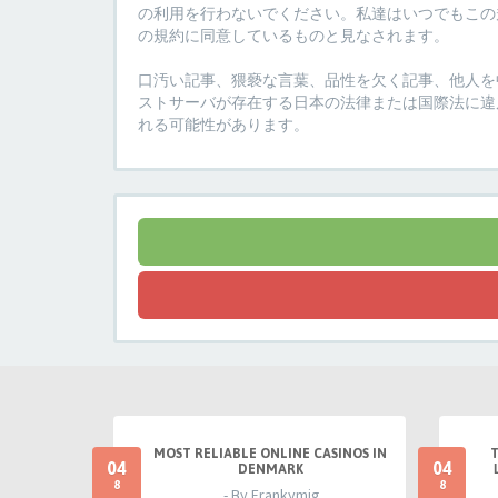
の利用を行わないでください。私達はいつでもこの規
の規約に同意しているものと見なされます。
口汚い記事、猥褻な言葉、品性を欠く記事、他人を中
ストサーバが存在する日本の法律または国際法に違
れる可能性があります。
MOST RELIABLE ONLINE CASINOS IN
04
04
DENMARK
8
8
- By Frankymig