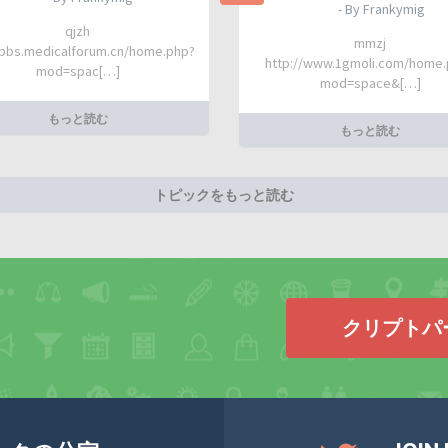
- By Frankymig
qjzh
mmzj
/bbs.medicalforum.cn/home.php?
http://www.1gmoli.com/home
mod=spac[…]
mod=space&[…]
もっと読む
もっと読む
トピックをもっと読む
クリプトパ