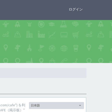
×
ログイン
言
om/cafe”) を利
日本語
語:
FE（掲示板）”