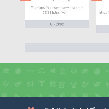
ffpc https://comsenz-service.com/?
55331 https://w[…]
http:/
もっと読む