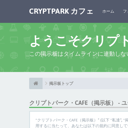
CRYPTPARK カフェ
ホーム
フ
ようこそクリプ
この掲示板はタイムラインに連動しな
掲示板トップ
クリプトパーク・CAFE（掲示板） - 
“クリプトパーク・CAFE（掲示板）” (以下 “私達”, “掲示板”,
用するに当たって、あなたは以下の規約に同意してい