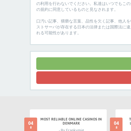
の利用を行わないでください。私達はいつでもこの規
の規約に同意しているものと見なされます。
口汚い記事、猥褻な言葉、品性を欠く記事、他人を中
ストサーバが存在する日本の法律または国際法に違
れる可能性があります。
MOST RELIABLE ONLINE CASINOS IN
04
04
DENMARK
8
8
- By Frankymig