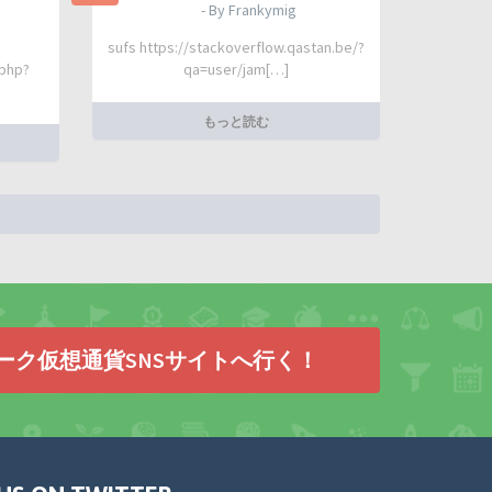
- By Frankymig
sufs https://stackoverflow.qastan.be/?
.php?
qa=user/jam[…]
もっと読む
ーク仮想通貨SNSサイトへ行く！