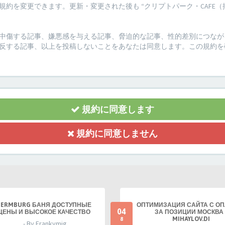
約を変更できます。更新・変更された後も “クリプトパーク・CAFE（
傷する記事、嫌悪感を与える記事、脅迫的な記事、性的差別につながる記事
反する記事、以上を投稿しないことをあなたは同意します。この規約を
規約に同意します
規約に同意しません
TERMBURG БАНЯ ДОСТУПНЫЕ
ОПТИМИЗАЦИЯ САЙТА С О
04
ЦЕНЫ И ВЫСОКОЕ КАЧЕСТВО
ЗА ПОЗИЦИИ МОСКВА 
MIHAYLOV.DI
8
- By Frankymig