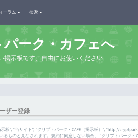
ォーラム
検索
トパーク・カフェへ
い掲示板です、自由にお使いください
ユーザー登録
 “当サイト”, “クリプトパーク・CAFE（掲示板）”, “http://cryptpark.c
るものと見なされます。規約に同意しない場合、 “クリプトパーク・CA