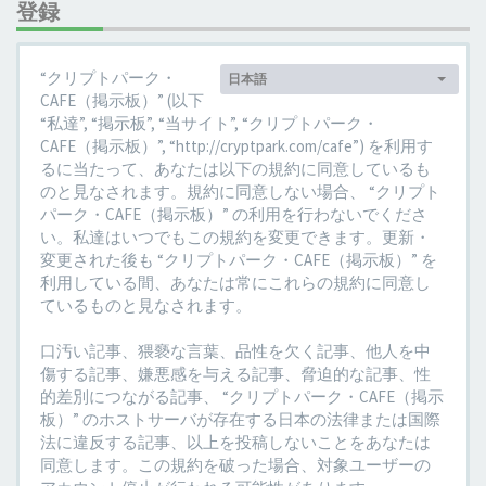
登録
言
“クリプトパーク・
日本語
語:
CAFE（掲示板）” (以下
“私達”, “掲示板”, “当サイト”, “クリプトパーク・
CAFE（掲示板）”, “http://cryptpark.com/cafe”) を利用す
るに当たって、あなたは以下の規約に同意しているも
のと見なされます。規約に同意しない場合、 “クリプト
パーク・CAFE（掲示板）” の利用を行わないでくださ
い。私達はいつでもこの規約を変更できます。更新・
変更された後も “クリプトパーク・CAFE（掲示板）” を
利用している間、あなたは常にこれらの規約に同意し
ているものと見なされます。
口汚い記事、猥褻な言葉、品性を欠く記事、他人を中
傷する記事、嫌悪感を与える記事、脅迫的な記事、性
的差別につながる記事、 “クリプトパーク・CAFE（掲示
板）” のホストサーバが存在する日本の法律または国際
法に違反する記事、以上を投稿しないことをあなたは
同意します。この規約を破った場合、対象ユーザーの