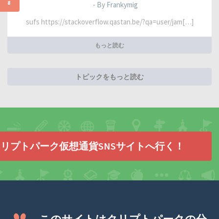
8
- By Frankymig
sufs https://stackoverflow.qastan.be/?qa=user/jam[…]
もっと読む
トピックをもっと読む
リプトパーク仮想通貨SNSサイトへ行く！