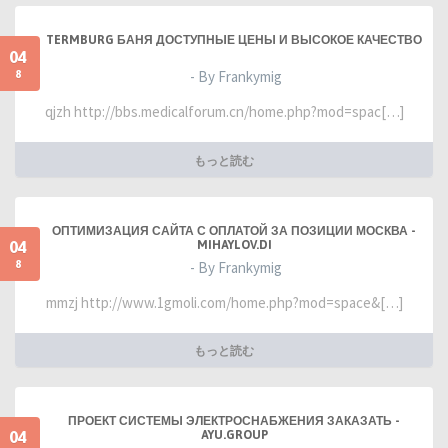
TERMBURG БАНЯ ДОСТУПНЫЕ ЦЕНЫ И ВЫСОКОЕ КАЧЕСТВО
04
8
- By Frankymig
qjzh http://bbs.medicalforum.cn/home.php?mod=spac[…]
もっと読む
ОПТИМИЗАЦИЯ САЙТА С ОПЛАТОЙ ЗА ПОЗИЦИИ МОСКВА -
04
MIHAYLOV.DI
8
- By Frankymig
mmzj http://www.1gmoli.com/home.php?mod=space&[…]
もっと読む
ПРОЕКТ СИСТЕМЫ ЭЛЕКТРОСНАБЖЕНИЯ ЗАКАЗАТЬ -
04
AYU.GROUP