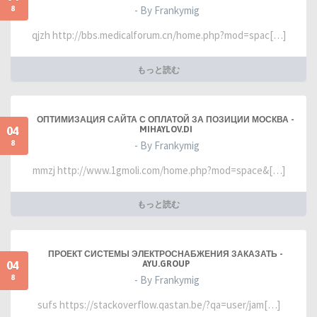
8
- By Frankymig
qjzh http://bbs.medicalforum.cn/home.php?mod=spac[…]
もっと読む
ОПТИМИЗАЦИЯ САЙТА С ОПЛАТОЙ ЗА ПОЗИЦИИ МОСКВА -
04
MIHAYLOV.DI
8
- By Frankymig
mmzj http://www.1gmoli.com/home.php?mod=space&[…]
もっと読む
ПРОЕКТ СИСТЕМЫ ЭЛЕКТРОСНАБЖЕНИЯ ЗАКАЗАТЬ -
04
AYU.GROUP
8
- By Frankymig
sufs https://stackoverflow.qastan.be/?qa=user/jam[…]