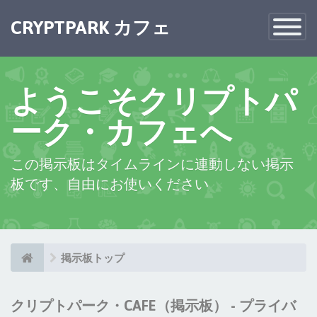
×
CRYPTPARK カフェ
Toggle
Navigatio
ようこそクリプトパ
ーク・カフェへ
この掲示板はタイムラインに連動しない掲示
板です、自由にお使いください
掲示板トップ
クリプトパーク・CAFE（掲示板） - プライバ