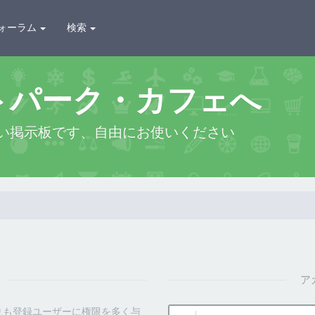
ォーラム
検索
トパーク・カフェへ
い掲示板です、自由にお使いください
ア
ユ
りも登録ユーザーに権限を多く与