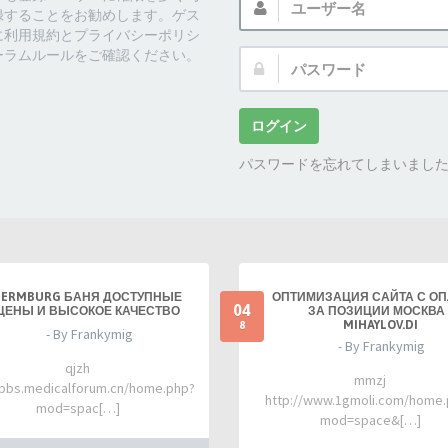
ー
録することをお勧めします。ゲス
ザ
に利用規約とプライバシーポリシ
ー
ーラムルールをご確認ください。
パ
名:
ス
ワ
ー
ログイン
ド:
パスワードを忘れてしまいまし
TERMBURG БАНЯ ДОСТУПНЫЕ
ОПТИМИЗАЦИЯ САЙТА С О
04
ЦЕНЫ И ВЫСОКОЕ КАЧЕСТВО
ЗА ПОЗИЦИИ МОСКВА 
MIHAYLOV.DI
8
- By Frankymig
- By Frankymig
qjzh
mmzj
/bbs.medicalforum.cn/home.php?
http://www.1gmoli.com/home
mod=spac[…]
mod=space&[…]