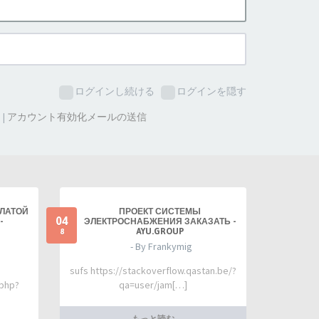
ログインし続ける
ログインを隠す
た
|
アカウント有効化メールの送信
ПЛАТОЙ
ПРОЕКТ СИСТЕМЫ
04
-
ЭЛЕКТРОСНАБЖЕНИЯ ЗАКАЗАТЬ -
AYU.GROUP
8
- By Frankymig
sufs https://stackoverflow.qastan.be/?
.php?
qa=user/jam[…]
もっと読む