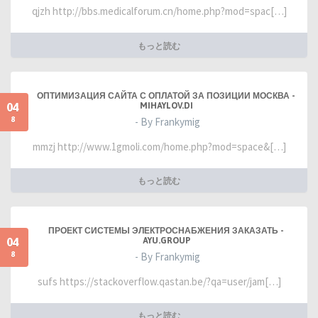
qjzh http://bbs.medicalforum.cn/home.php?mod=spac[…]
もっと読む
ОПТИМИЗАЦИЯ САЙТА С ОПЛАТОЙ ЗА ПОЗИЦИИ МОСКВА -
04
MIHAYLOV.DI
8
- By Frankymig
mmzj http://www.1gmoli.com/home.php?mod=space&[…]
もっと読む
ПРОЕКТ СИСТЕМЫ ЭЛЕКТРОСНАБЖЕНИЯ ЗАКАЗАТЬ -
04
AYU.GROUP
8
- By Frankymig
sufs https://stackoverflow.qastan.be/?qa=user/jam[…]
もっと読む