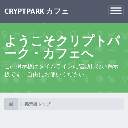
×
CRYPTPARK カフェ
Toggle
Navigatio
ようこそクリプトパ
ーク・カフェへ
この掲示板はタイムラインに連動しない掲示
板です、自由にお使いください
掲示板トップ