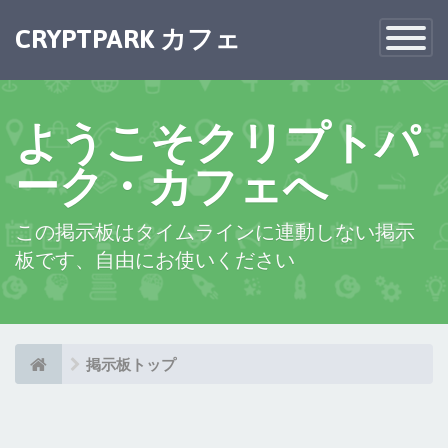
×
CRYPTPARK カフェ
Toggle
Navigatio
ようこそクリプトパ
ーク・カフェへ
この掲示板はタイムラインに連動しない掲示
板です、自由にお使いください
掲示板トップ