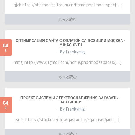
qjzh http://bbs.medicalforum.cn/home.php?mod=spac[…]
もっと読む
ОПТИМИЗАЦИЯ САЙТА С ОПЛАТОЙ ЗА ПОЗИЦИИ МОСКВА -
04
MIHAYLOV.DI
8
- By Frankymig
mmzj http://www.1gmoli.com/home.php?mod=space&[…]
もっと読む
ПРОЕКТ СИСТЕМЫ ЭЛЕКТРОСНАБЖЕНИЯ ЗАКАЗАТЬ -
04
AYU.GROUP
8
- By Frankymig
sufs https://stackoverflow.qastan.be/?qa=user/jam[…]
もっと読む