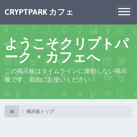
×
CRYPTPARK カフェ
Toggle
Navigatio
ようこそクリプトパ
ーク・カフェへ
この掲示板はタイムラインに連動しない掲示
板です、自由にお使いください
掲示板トップ