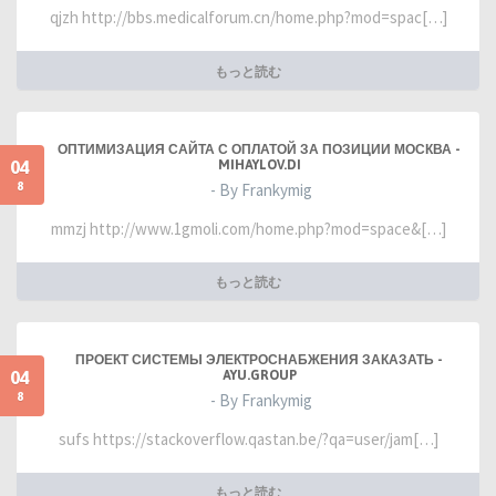
qjzh http://bbs.medicalforum.cn/home.php?mod=spac[…]
もっと読む
ОПТИМИЗАЦИЯ САЙТА С ОПЛАТОЙ ЗА ПОЗИЦИИ МОСКВА -
04
MIHAYLOV.DI
8
- By Frankymig
mmzj http://www.1gmoli.com/home.php?mod=space&[…]
もっと読む
ПРОЕКТ СИСТЕМЫ ЭЛЕКТРОСНАБЖЕНИЯ ЗАКАЗАТЬ -
04
AYU.GROUP
8
- By Frankymig
sufs https://stackoverflow.qastan.be/?qa=user/jam[…]
もっと読む