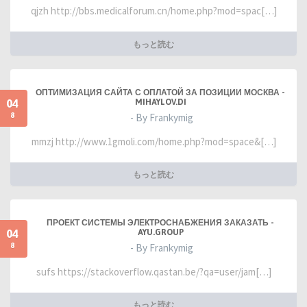
qjzh http://bbs.medicalforum.cn/home.php?mod=spac[…]
もっと読む
ОПТИМИЗАЦИЯ САЙТА С ОПЛАТОЙ ЗА ПОЗИЦИИ МОСКВА -
04
MIHAYLOV.DI
8
- By Frankymig
mmzj http://www.1gmoli.com/home.php?mod=space&[…]
もっと読む
ПРОЕКТ СИСТЕМЫ ЭЛЕКТРОСНАБЖЕНИЯ ЗАКАЗАТЬ -
04
AYU.GROUP
8
- By Frankymig
sufs https://stackoverflow.qastan.be/?qa=user/jam[…]
もっと読む