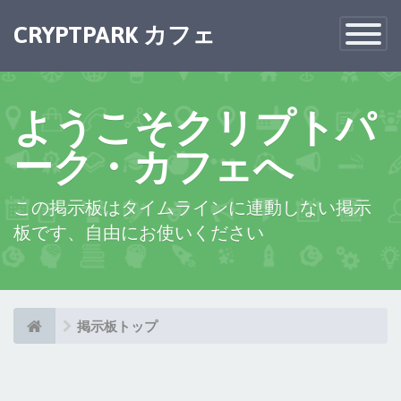
×
CRYPTPARK カフェ
Toggle
Navigatio
ようこそクリプトパ
ーク・カフェへ
この掲示板はタイムラインに連動しない掲示
板です、自由にお使いください
掲示板トップ