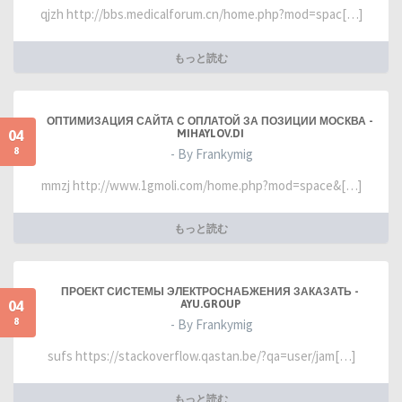
qjzh http://bbs.medicalforum.cn/home.php?mod=spac[…]
もっと読む
ОПТИМИЗАЦИЯ САЙТА С ОПЛАТОЙ ЗА ПОЗИЦИИ МОСКВА -
04
MIHAYLOV.DI
8
- By Frankymig
mmzj http://www.1gmoli.com/home.php?mod=space&[…]
もっと読む
ПРОЕКТ СИСТЕМЫ ЭЛЕКТРОСНАБЖЕНИЯ ЗАКАЗАТЬ -
04
AYU.GROUP
8
- By Frankymig
sufs https://stackoverflow.qastan.be/?qa=user/jam[…]
もっと読む