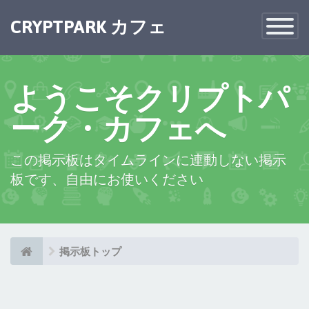
×
CRYPTPARK カフェ
Toggle
Navigatio
ようこそクリプトパ
ーク・カフェへ
この掲示板はタイムラインに連動しない掲示
板です、自由にお使いください
掲示板トップ