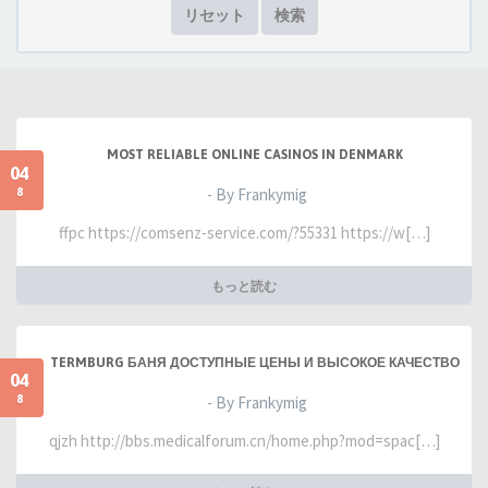
リセット
検索
MOST RELIABLE ONLINE CASINOS IN DENMARK
04
8
- By Frankymig
ffpc https://comsenz-service.com/?55331 https://w[…]
もっと読む
TERMBURG БАНЯ ДОСТУПНЫЕ ЦЕНЫ И ВЫСОКОЕ КАЧЕСТВО
04
8
- By Frankymig
qjzh http://bbs.medicalforum.cn/home.php?mod=spac[…]