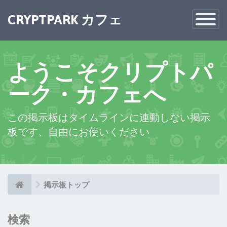
×
CRYPTPARK カフェ
Toggle
Navigatio
ようこそクリプトパ
ーク・カフェへ
この掲示板はタイムラインに連動しない掲示
板です、自由にお使いください
掲示板トップ
検索