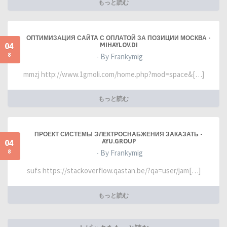
もっと読む
ОПТИМИЗАЦИЯ САЙТА С ОПЛАТОЙ ЗА ПОЗИЦИИ МОСКВА -
04
MIHAYLOV.DI
8
- By Frankymig
mmzj http://www.1gmoli.com/home.php?mod=space&[…]
もっと読む
ПРОЕКТ СИСТЕМЫ ЭЛЕКТРОСНАБЖЕНИЯ ЗАКАЗАТЬ -
04
AYU.GROUP
8
- By Frankymig
sufs https://stackoverflow.qastan.be/?qa=user/jam[…]
もっと読む