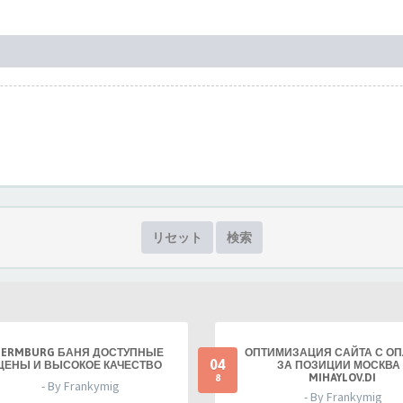
リセット
検索
TERMBURG БАНЯ ДОСТУПНЫЕ
ОПТИМИЗАЦИЯ САЙТА С О
04
ЦЕНЫ И ВЫСОКОЕ КАЧЕСТВО
ЗА ПОЗИЦИИ МОСКВА 
MIHAYLOV.DI
8
- By Frankymig
- By Frankymig