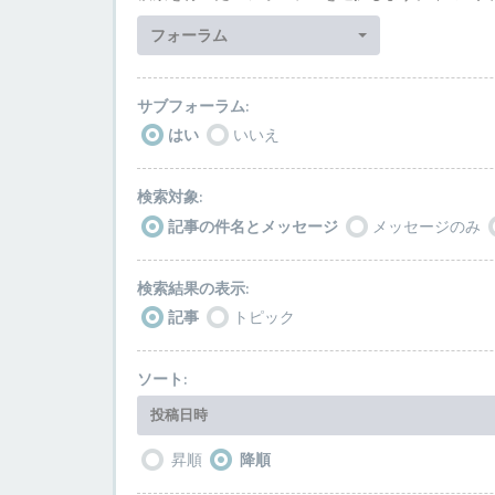
フォーラム
サブフォーラム:
はい
いいえ
検索対象:
記事の件名とメッセージ
メッセージのみ
検索結果の表示:
記事
トピック
ソート:
投稿日時
昇順
降順