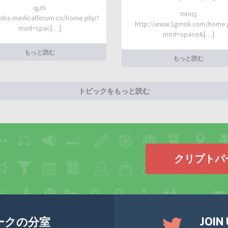
qjzh
mmzj
/bbs.medicalforum.cn/home.php?
http://www.1gmoli.com/home
mod=spac[…]
mod=space&[…]
もっと読む
もっと読む
トピックをもっと読む
クリプトパ
JOIN
ークの分室