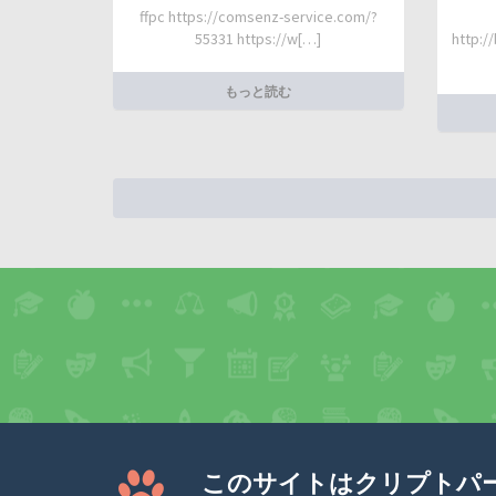
ffpc https://comsenz-service.com/?
55331 https://w[…]
http:/
もっと読む
このサイトはクリプトパ