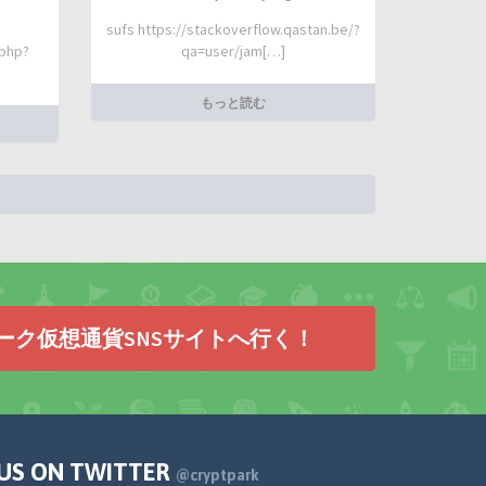
sufs https://stackoverflow.qastan.be/?
.php?
qa=user/jam[…]
もっと読む
ーク仮想通貨SNSサイトへ行く！
 US ON TWITTER
@cryptpark