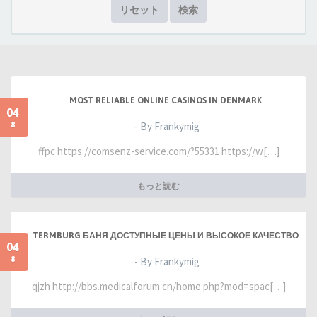
リセット
検索
MOST RELIABLE ONLINE CASINOS IN DENMARK
04
8
- By Frankymig
ffpc https://comsenz-service.com/?55331 https://w[…]
もっと読む
TERMBURG БАНЯ ДОСТУПНЫЕ ЦЕНЫ И ВЫСОКОЕ КАЧЕСТВО
04
8
- By Frankymig
qjzh http://bbs.medicalforum.cn/home.php?mod=spac[…]