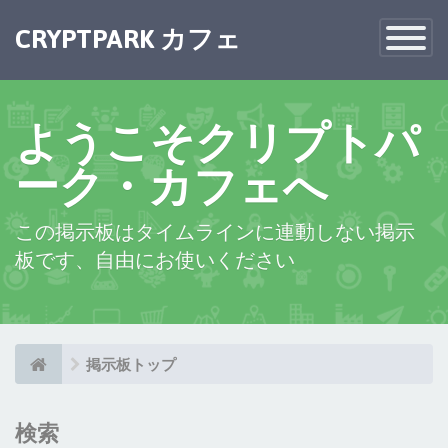
×
CRYPTPARK カフェ
Toggle
Navigatio
ようこそクリプトパ
ーク・カフェへ
この掲示板はタイムラインに連動しない掲示
板です、自由にお使いください
掲示板トップ
検索