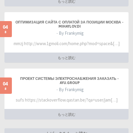
もっと読む
ОПТИМИЗАЦИЯ САЙТА С ОПЛАТОЙ ЗА ПОЗИЦИИ МОСКВА -
04
MIHAYLOV.DI
8
- By Frankymig
mmzj http://www.1gmoli.com/home.php?mod=space&[…]
もっと読む
ПРОЕКТ СИСТЕМЫ ЭЛЕКТРОСНАБЖЕНИЯ ЗАКАЗАТЬ -
04
AYU.GROUP
8
- By Frankymig
sufs https://stackoverflow.qastan.be/?qa=user/jam[…]
もっと読む