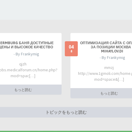
TERMBURG БАНЯ ДОСТУПНЫЕ
ОПТИМИЗАЦИЯ САЙТА С О
04
ЦЕНЫ И ВЫСОКОЕ КАЧЕСТВО
ЗА ПОЗИЦИИ МОСКВА 
MIHAYLOV.DI
8
- By Frankymig
- By Frankymig
qjzh
mmzj
/bbs.medicalforum.cn/home.php?
http://www.1gmoli.com/home
mod=spac[…]
mod=space&[…]
もっと読む
もっと読む
トピックをもっと読む