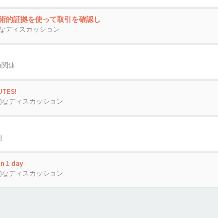
技術的証拠を使って取引を確認し
なディスカッション
oin関連
UTES!
的なディスカッション
他
in 1 day
的なディスカッション