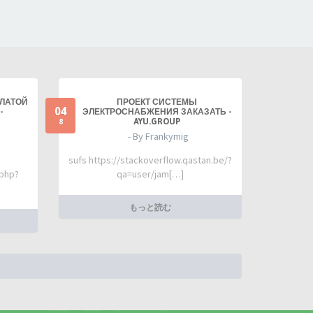
ПЛАТОЙ
ПРОЕКТ СИСТЕМЫ
04
-
ЭЛЕКТРОСНАБЖЕНИЯ ЗАКАЗАТЬ -
AYU.GROUP
8
- By Frankymig
sufs https://stackoverflow.qastan.be/?
.php?
qa=user/jam[…]
もっと読む