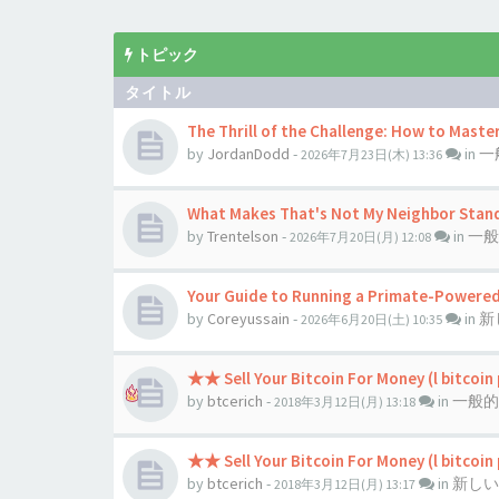
トピック
タイトル
The Thrill of the Challenge: How to Maste
by
JordanDodd
-
in
一
2026年7月23日(木) 13:36
What Makes That's Not My Neighbor Stan
by
Trentelson
-
in
一般
2026年7月20日(月) 12:08
Your Guide to Running a Primate-Powered
by
Coreyussain
-
in
新
2026年6月20日(土) 10:35
★★ Sell Your Bitcoin For Money (l bitcoin
by
btcerich
-
in
一般的
2018年3月12日(月) 13:18
★★ Sell Your Bitcoin For Money (l bitcoin
by
btcerich
-
in
新しい
2018年3月12日(月) 13:17