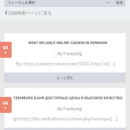
フォーラムを選択
送信
詳細検索ページに戻る
MOST RELIABLE ONLINE CASINOS IN DENMARK
04
8
- By Frankymig
ffpc https://comsenz-service.com/?55331 https://w[…]
もっと読む
TERMBURG БАНЯ ДОСТУПНЫЕ ЦЕНЫ И ВЫСОКОЕ КАЧЕСТВО
04
8
- By Frankymig
qjzh http://bbs.medicalforum.cn/home.php?mod=spac[…]