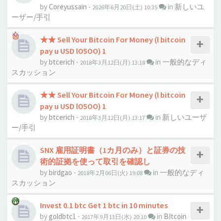
by
Coreyussain
-
in
新しいユ
2026年6月20日(土) 10:35
ーザー/手引
★★ Sell Your Bitcoin For Money (l bitcoin
pay u USD lO5OO) 1
by
btcerich
-
in
一般的なディ
2018年3月12日(月) 13:18
スカッション
★★ Sell Your Bitcoin For Money (l bitcoin
pay u USD lO5OO) 1
by
btcerich
-
in
新しいユーザ
2018年3月12日(月) 13:17
ー/手引
SNX 雇用証明書（1カ月のみ）と証券の技
術的証拠を使って取引を確認し
by
birdgao
-
in
一般的なディ
2018年2月06日(火) 19:08
スカッション
Invest 0.1 btc Get 1 btc in 10 minutes
by
goldbtc1
-
in
BItcoin
2017年9月13日(水) 20:10