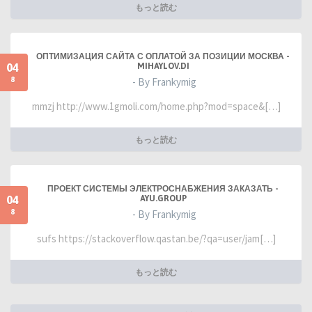
もっと読む
ОПТИМИЗАЦИЯ САЙТА С ОПЛАТОЙ ЗА ПОЗИЦИИ МОСКВА -
04
MIHAYLOV.DI
8
- By Frankymig
mmzj http://www.1gmoli.com/home.php?mod=space&[…]
もっと読む
ПРОЕКТ СИСТЕМЫ ЭЛЕКТРОСНАБЖЕНИЯ ЗАКАЗАТЬ -
04
AYU.GROUP
8
- By Frankymig
sufs https://stackoverflow.qastan.be/?qa=user/jam[…]
もっと読む