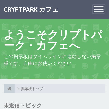
×
CRYPTPARK カフェ
Toggle
Navigatio
ようこそクリプトパ
ーク・カフェへ
この掲示板はタイムラインに連動しない掲示
板です、自由にお使いください
掲示板トップ
未返信トピック