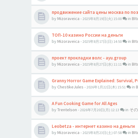
продвижение сайта цены москва по пози
by
Mizoraveica
-
in
BI
2025年8月19日(火) 15:00
ТОП-10 казино России на деньги
by
Mizoraveica
-
in
BI
2025年8月17日(日) 14:50
проект прокладки волс - ayu.group
by
Mizoraveica
-
in
BI
2025年8月27日(水) 11:11
Granny Horror Game Explained: Survival, P
by
ChestikeJules
-
in
2026年1月22日(木) 15:51
A Fun Cooking Game for All Ages
by
Trentelson
-
in
その
2026年7月20日(月) 12:13
Leobetza - интернет казино на деньги
by
Mizoraveica
-
in
BI
2025年8月23日(土) 07:58