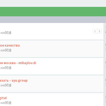
1
2
tcoin関連
ое качество
tcoin関連
 москва - mihaylov.di
tcoin関連
зать - ayu.group
tcoin関連
ital
tcoin関連