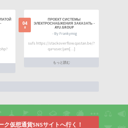
ПЛАТОЙ
ПРОЕКТ СИСТЕМЫ
04
-
ЭЛЕКТРОСНАБЖЕНИЯ ЗАКАЗАТЬ -
AYU.GROUP
8
- By Frankymig
sufs https://stackoverflow.qastan.be/?
.php?
qa=user/jam[…]
もっと読む
ーク仮想通貨SNSサイトへ行く！