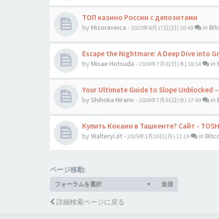
ТОП казино России с депозитами
by
Mizoraveica
-
in
BI
2025年8月17日(日) 20:48
Escape the Nightmare: A Deep Dive into Gr
by
Misae Hotsuda
-
in
2026年7月02日(木) 16:14
Your Ultimate Guide to Slope Unblocked – 
by
Shihoka Hirano
-
in
2026年7月01日(水) 17:49
Купить Кокаин в Ташкенте? Сайт - TOS
by
WalteryiJit
-
in
BIt
2025年1月20日(月) 11:19
ページ移動:
フォーラムを選択
送信
詳細検索ページに戻る