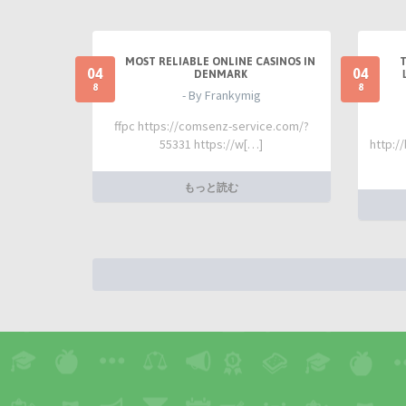
MOST RELIABLE ONLINE CASINOS IN
04
04
DENMARK
8
8
- By Frankymig
ffpc https://comsenz-service.com/?
55331 https://w[…]
http:/
もっと読む