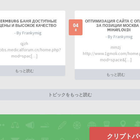
TERMBURG БАНЯ ДОСТУПНЫЕ
ОПТИМИЗАЦИЯ САЙТА С О
04
ЦЕНЫ И ВЫСОКОЕ КАЧЕСТВО
ЗА ПОЗИЦИИ МОСКВА 
MIHAYLOV.DI
8
- By Frankymig
- By Frankymig
qjzh
mmzj
/bbs.medicalforum.cn/home.php?
http://www.1gmoli.com/home
mod=spac[…]
mod=space&[…]
もっと読む
もっと読む
トピックをもっと読む
クリプトパ