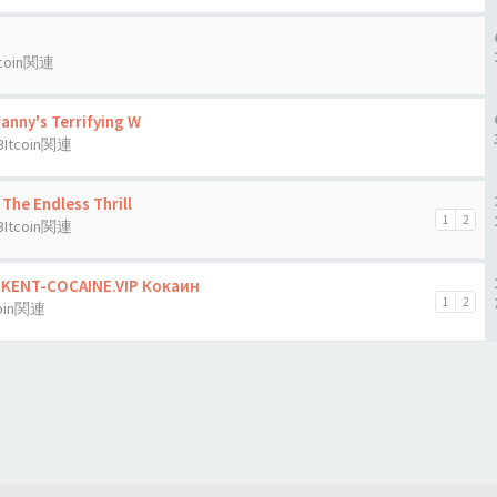
tcoin関連
anny's Terrifying W
BItcoin関連
The Endless Thrill
1
2
BItcoin関連
HKENT-COCAINE.VIP Кокаин
1
2
coin関連