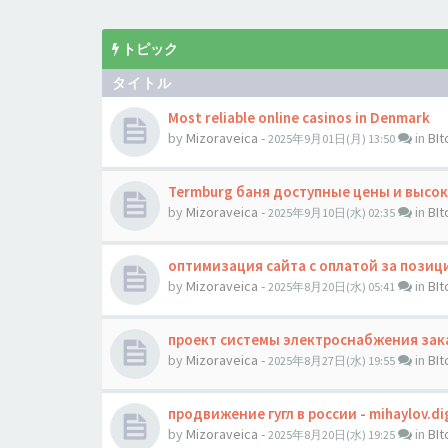
トピック
タイトル
Most reliable online casinos in Denmark
by
Mizoraveica
-
in
BI
2025年9月01日(月) 13:50
Termburg баня доступные цены и высок
by
Mizoraveica
-
in
BI
2025年9月10日(水) 02:35
оптимизация сайта с оплатой за позиции
by
Mizoraveica
-
in
BI
2025年8月20日(水) 05:41
проект системы электроснабжения зака
by
Mizoraveica
-
in
BI
2025年8月27日(水) 19:55
продвижение гугл в россии - mihaylov.dig
by
Mizoraveica
-
in
BI
2025年8月20日(水) 19:25