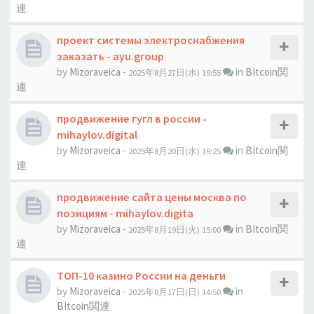
連
проект системы электроснабжения
заказать - ayu.group
by
Mizoraveica
-
in
BItcoin関
2025年8月27日(水) 19:55
連
продвижение гугл в россии -
mihaylov.digital
by
Mizoraveica
-
in
BItcoin関
2025年8月20日(水) 19:25
連
продвижение сайта цены москва по
позициям - mihaylov.digita
by
Mizoraveica
-
in
BItcoin関
2025年8月19日(火) 15:00
連
ТОП-10 казино России на деньги
by
Mizoraveica
-
in
2025年8月17日(日) 14:50
BItcoin関連