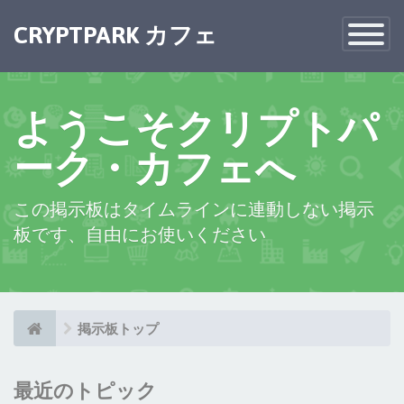
×
CRYPTPARK カフェ
Toggle
Navigatio
ようこそクリプトパ
ーク・カフェへ
この掲示板はタイムラインに連動しない掲示
板です、自由にお使いください
掲示板トップ
最近のトピック