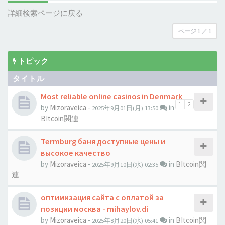
詳細検索ページに戻る
ページ
1
／
1
トピック
タイトル
Most reliable online casinos in Denmark
1
2
by
Mizoraveica
-
in
2025年9月01日(月) 13:50
BItcoin関連
Termburg баня доступные цены и
высокое качество
by
Mizoraveica
-
in
BItcoin関
2025年9月10日(水) 02:35
連
оптимизация сайта с оплатой за
позиции москва - mihaylov.di
by
Mizoraveica
-
in
BItcoin関
2025年8月20日(水) 05:41