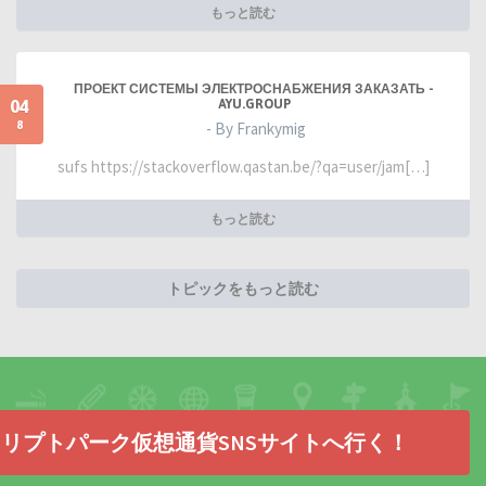
もっと読む
ПРОЕКТ СИСТЕМЫ ЭЛЕКТРОСНАБЖЕНИЯ ЗАКАЗАТЬ -
04
AYU.GROUP
8
- By Frankymig
sufs https://stackoverflow.qastan.be/?qa=user/jam[…]
もっと読む
トピックをもっと読む
リプトパーク仮想通貨SNSサイトへ行く！