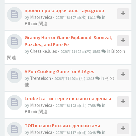
проект прокладки волс - ayu.group
by
Mizoraveica
-
in
2025年8月27日(水) 11:11
BItcoin関連
Granny Horror Game Explained: Survival,
Puzzles, and Pure Fe
by
ChestikeJules
-
in
BItcoin
2026年1月22日(木) 15:51
関連
A Fun Cooking Game for All Ages
by
Trentelson
-
in
その
2026年7月20日(月) 12:13
他
Leobetza - интернет казино на деньги
by
Mizoraveica
-
in
2025年8月23日(土) 07:58
BItcoin関連
ТОП казино России с депозитами
by
Mizoraveica
-
in
2025年8月17日(日) 20:48