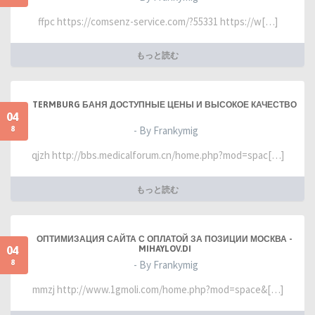
ffpc https://comsenz-service.com/?55331 https://w[…]
もっと読む
TERMBURG БАНЯ ДОСТУПНЫЕ ЦЕНЫ И ВЫСОКОЕ КАЧЕСТВО
04
8
- By Frankymig
qjzh http://bbs.medicalforum.cn/home.php?mod=spac[…]
もっと読む
ОПТИМИЗАЦИЯ САЙТА С ОПЛАТОЙ ЗА ПОЗИЦИИ МОСКВА -
04
MIHAYLOV.DI
8
- By Frankymig
mmzj http://www.1gmoli.com/home.php?mod=space&[…]