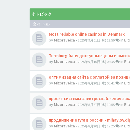
トピック
タイトル
Most reliable online casinos in Denmark
by
Mizoraveica
-
in
BI
2025年9月01日(月) 13:50
Termburg баня доступные цены и высок
by
Mizoraveica
-
in
BI
2025年9月10日(水) 02:35
оптимизация сайта с оплатой за позиции
by
Mizoraveica
-
in
BI
2025年8月20日(水) 05:41
проект системы электроснабжения зака
by
Mizoraveica
-
in
BI
2025年8月27日(水) 19:55
продвижение гугл в россии - mihaylov.dig
by
Mizoraveica
-
in
BI
2025年8月20日(水) 19:25