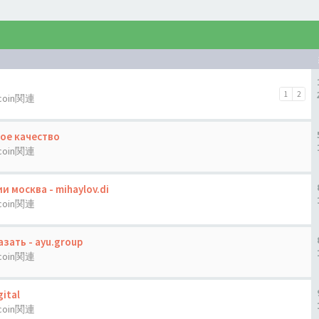
1
2
tcoin関連
ое качество
tcoin関連
 москва - mihaylov.di
tcoin関連
зать - ayu.group
tcoin関連
ital
tcoin関連