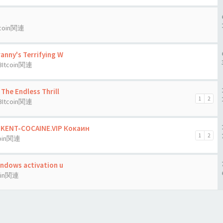
tcoin関連
anny's Terrifying W
BItcoin関連
The Endless Thrill
1
2
BItcoin関連
HKENT-COCAINE.VIP Кокаин
1
2
coin関連
indows activation u
oin関連