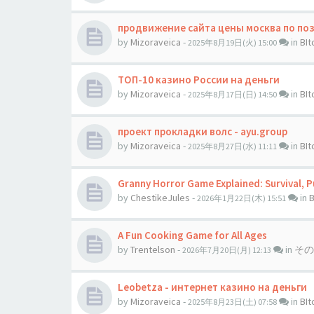
продвижение сайта цены москва по пози
by
Mizoraveica
-
in
BI
2025年8月19日(火) 15:00
ТОП-10 казино России на деньги
by
Mizoraveica
-
in
BI
2025年8月17日(日) 14:50
проект прокладки волс - ayu.group
by
Mizoraveica
-
in
BI
2025年8月27日(水) 11:11
Granny Horror Game Explained: Survival, P
by
ChestikeJules
-
in
2026年1月22日(木) 15:51
A Fun Cooking Game for All Ages
by
Trentelson
-
in
その
2026年7月20日(月) 12:13
Leobetza - интернет казино на деньги
by
Mizoraveica
-
in
BI
2025年8月23日(土) 07:58