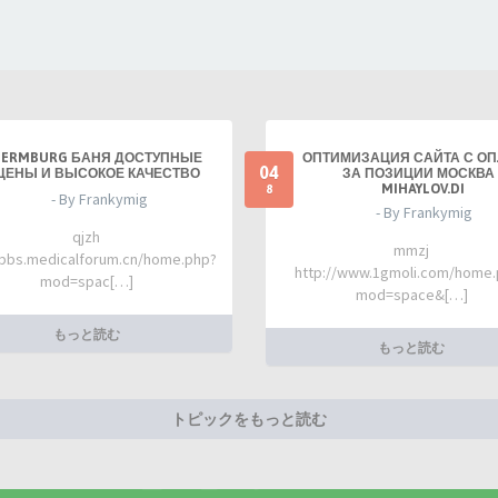
TERMBURG БАНЯ ДОСТУПНЫЕ
ОПТИМИЗАЦИЯ САЙТА С О
04
ЦЕНЫ И ВЫСОКОЕ КАЧЕСТВО
ЗА ПОЗИЦИИ МОСКВА 
MIHAYLOV.DI
8
- By Frankymig
- By Frankymig
qjzh
mmzj
/bbs.medicalforum.cn/home.php?
http://www.1gmoli.com/home
mod=spac[…]
mod=space&[…]
もっと読む
もっと読む
トピックをもっと読む