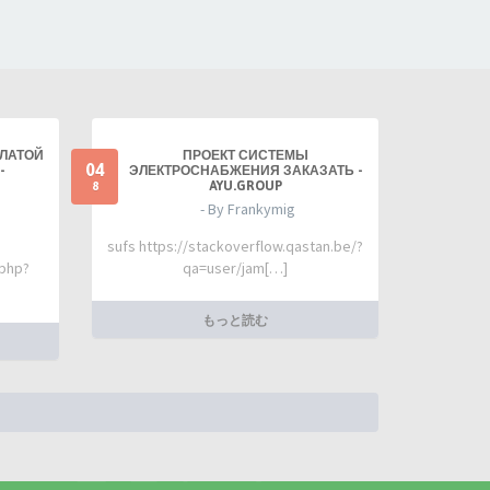
ПЛАТОЙ
ПРОЕКТ СИСТЕМЫ
04
-
ЭЛЕКТРОСНАБЖЕНИЯ ЗАКАЗАТЬ -
AYU.GROUP
8
- By Frankymig
sufs https://stackoverflow.qastan.be/?
.php?
qa=user/jam[…]
もっと読む