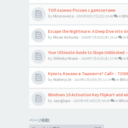
ТОП казино России с депозитами
by
Mizoraveica
-
in
BI
2025年8月17日(日) 20:48
Escape the Nightmare: A Deep Dive into Gr
by
Misae Hotsuda
-
in
2026年7月02日(木) 16:14
Your Ultimate Guide to Slope Unblocked – 
by
Shihoka Hirano
-
in
2026年7月01日(水) 17:49
Купить Кокаин в Ташкенте? Сайт - TOS
by
WalteryiJit
-
in
BIt
2025年1月20日(月) 11:19
Windows 10 Activation Key Flipkart and w
by
Jауrglope
-
in
BItc
2025年4月14日(月) 00:50
ページ移動: