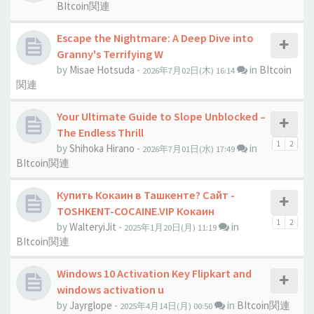
BItcoin関連
Escape the Nightmare: A Deep Dive into
Granny's Terrifying W
by
Misae Hotsuda
-
in
BItcoin
2026年7月02日(木) 16:14
関連
Your Ultimate Guide to Slope Unblocked –
The Endless Thrill
1
2
by
Shihoka Hirano
-
in
2026年7月01日(水) 17:49
BItcoin関連
Купить Кокаин в Ташкенте? Сайт -
TOSHKENT-COCAINE.VIP Кокаин
1
2
by
WalteryiJit
-
in
2025年1月20日(月) 11:19
BItcoin関連
Windows 10 Activation Key Flipkart and
windows activation u
by
Jауrglope
-
in
BItcoin関連
2025年4月14日(月) 00:50