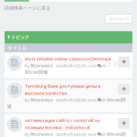
詳細検索ページに戻る
ページ
1
／
1
トピック
タイトル
Most reliable online casinos in Denmark
1
2
by
Mizoraveica
-
in
2025年9月01日(月) 13:50
BItcoin関連
Termburg баня доступные цены и
высокое качество
by
Mizoraveica
-
in
BItcoin関
2025年9月10日(水) 02:35
連
оптимизация сайта с оплатой за
позиции москва - mihaylov.di
by
Mizoraveica
-
in
BItcoin関
2025年8月20日(水) 05:41