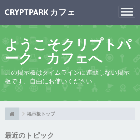
×
CRYPTPARK カフェ
Toggle
Navigatio
ようこそクリプトパ
ーク・カフェへ
この掲示板はタイムラインに連動しない掲示
板です、自由にお使いください
掲示板トップ
最近のトピック