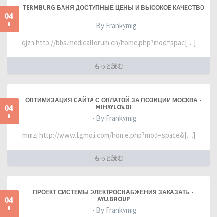
TERMBURG БАНЯ ДОСТУПНЫЕ ЦЕНЫ И ВЫСОКОЕ КАЧЕСТВО
04
8
- By Frankymig
qjzh http://bbs.medicalforum.cn/home.php?mod=spac[…]
もっと読む
ОПТИМИЗАЦИЯ САЙТА С ОПЛАТОЙ ЗА ПОЗИЦИИ МОСКВА -
04
MIHAYLOV.DI
8
- By Frankymig
mmzj http://www.1gmoli.com/home.php?mod=space&[…]
もっと読む
ПРОЕКТ СИСТЕМЫ ЭЛЕКТРОСНАБЖЕНИЯ ЗАКАЗАТЬ -
04
AYU.GROUP
8
- By Frankymig