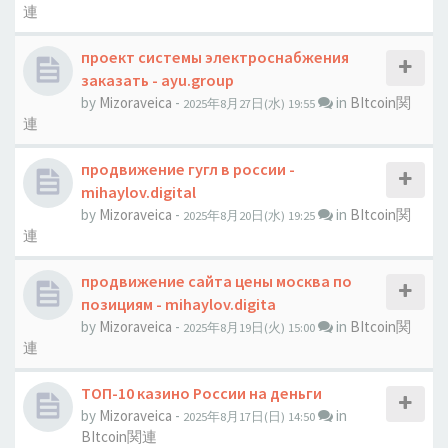
連
проект системы электроснабжения
заказать - ayu.group
by
Mizoraveica
-
in
BItcoin関
2025年8月27日(水) 19:55
連
продвижение гугл в россии -
mihaylov.digital
by
Mizoraveica
-
in
BItcoin関
2025年8月20日(水) 19:25
連
продвижение сайта цены москва по
позициям - mihaylov.digita
by
Mizoraveica
-
in
BItcoin関
2025年8月19日(火) 15:00
連
ТОП-10 казино России на деньги
by
Mizoraveica
-
in
2025年8月17日(日) 14:50
BItcoin関連