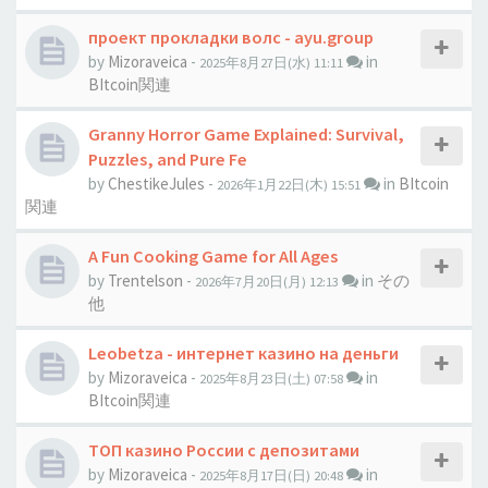
проект прокладки волс - ayu.group
by
Mizoraveica
-
in
2025年8月27日(水) 11:11
BItcoin関連
Granny Horror Game Explained: Survival,
Puzzles, and Pure Fe
by
ChestikeJules
-
in
BItcoin
2026年1月22日(木) 15:51
関連
A Fun Cooking Game for All Ages
by
Trentelson
-
in
その
2026年7月20日(月) 12:13
他
Leobetza - интернет казино на деньги
by
Mizoraveica
-
in
2025年8月23日(土) 07:58
BItcoin関連
ТОП казино России с депозитами
by
Mizoraveica
-
in
2025年8月17日(日) 20:48