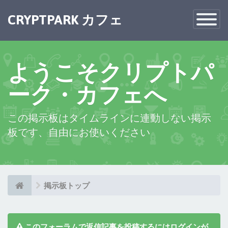
×
CRYPTPARK カフェ
Toggle
Navigatio
ようこそクリプトパ
ーク・カフェへ
この掲示板はタイムラインに連動しない掲示
板です、自由にお使いください
掲示板トップ
このフォーラムで返信記事を投稿するにはログインが