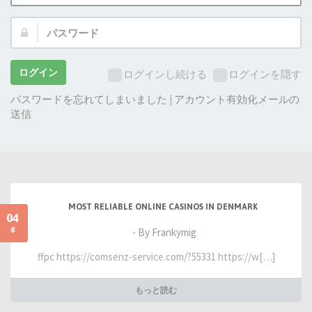
ザ
パ
ー
ス
名:
ワ
ー
ログイン
ログインし続ける
ログインを隠す
ド:
パスワードを忘れてしまいました
|
アカウント有効化メールの
送信
MOST RELIABLE ONLINE CASINOS IN DENMARK
04
8
- By Frankymig
ffpc https://comsenz-service.com/?55331 https://w[…]
もっと読む