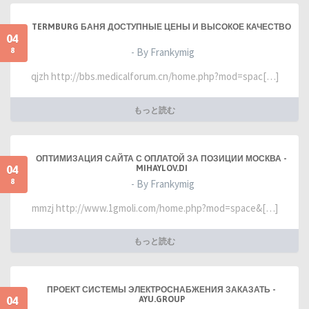
TERMBURG БАНЯ ДОСТУПНЫЕ ЦЕНЫ И ВЫСОКОЕ КАЧЕСТВО
04
8
- By Frankymig
qjzh http://bbs.medicalforum.cn/home.php?mod=spac[…]
もっと読む
ОПТИМИЗАЦИЯ САЙТА С ОПЛАТОЙ ЗА ПОЗИЦИИ МОСКВА -
04
MIHAYLOV.DI
8
- By Frankymig
mmzj http://www.1gmoli.com/home.php?mod=space&[…]
もっと読む
ПРОЕКТ СИСТЕМЫ ЭЛЕКТРОСНАБЖЕНИЯ ЗАКАЗАТЬ -
04
AYU.GROUP