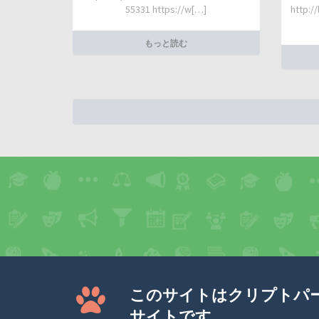
55331 https://w[…]
http:/
もっと読む
このサイトはクリプトパ
サイトです。