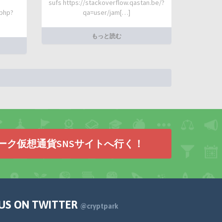
sufs https://stackoverflow.qastan.be/?
.php?
qa=user/jam[…]
もっと読む
ーク仮想通貨SNSサイトへ行く！
 US ON TWITTER
@cryptpark