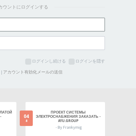
カウントにログインする
ログインし続ける
ログインを隠す
た
|
アカウント有効化メールの送信
ПЛАТОЙ
ПРОЕКТ СИСТЕМЫ
04
-
ЭЛЕКТРОСНАБЖЕНИЯ ЗАКАЗАТЬ -
AYU.GROUP
8
- By Frankymig