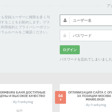
ア
ユ
りも登録ユーザーに権限を多く与
ー
録することをお勧めします。ゲス
ザ
に利用規約とプライバシーポリシ
ー
ーラムルールをご確認ください。
パ
名:
ス
ワ
ー
ログイン
ド:
パスワードを忘れてしまいまし
TERMBURG БАНЯ ДОСТУПНЫЕ
ОПТИМИЗАЦИЯ САЙТА С О
04
ЦЕНЫ И ВЫСОКОЕ КАЧЕСТВО
ЗА ПОЗИЦИИ МОСКВА 
MIHAYLOV.DI
8
- By Frankymig
- By Frankymig
qjzh