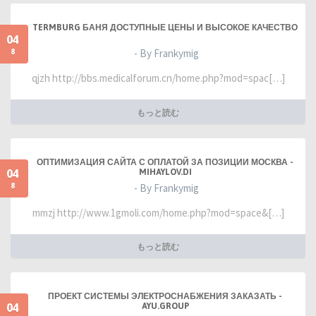
TERMBURG БАНЯ ДОСТУПНЫЕ ЦЕНЫ И ВЫСОКОЕ КАЧЕСТВО
04
8
- By Frankymig
qjzh http://bbs.medicalforum.cn/home.php?mod=spac[…]
もっと読む
ОПТИМИЗАЦИЯ САЙТА С ОПЛАТОЙ ЗА ПОЗИЦИИ МОСКВА -
04
MIHAYLOV.DI
8
- By Frankymig
mmzj http://www.1gmoli.com/home.php?mod=space&[…]
もっと読む
ПРОЕКТ СИСТЕМЫ ЭЛЕКТРОСНАБЖЕНИЯ ЗАКАЗАТЬ -
04
AYU.GROUP