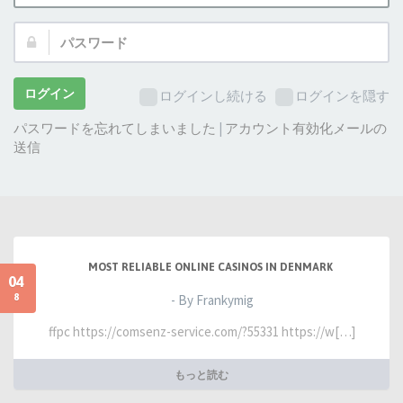
ザ
パ
ー
ス
名:
ワ
ー
ログイン
ログインし続ける
ログインを隠す
ド:
パスワードを忘れてしまいました
|
アカウント有効化メールの
送信
MOST RELIABLE ONLINE CASINOS IN DENMARK
04
8
- By Frankymig
ffpc https://comsenz-service.com/?55331 https://w[…]
もっと読む