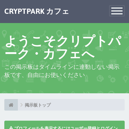
×
CRYPTPARK カフェ
Toggle
Navigatio
ようこそクリプトパ
ーク・カフェへ
この掲示板はタイムラインに連動しない掲示
板です、自由にお使いください
掲示板トップ
プロフィールを表示するにはユーザー登録とログイン