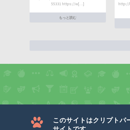
55331 https://w[…]
http:/
もっと読む
このサイトはクリプトパ
サイトです。