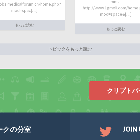
mmzj
/bbs.medicalforum.cn/home.php?
http://www.1gmoli.com/home
mod=spac[…]
mod=space&[…]
もっと読む
もっと読む
トピックをもっと読む
クリプトパ
JOIN
ークの分室