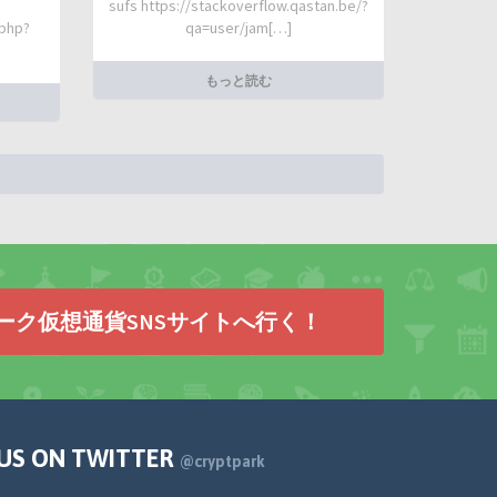
sufs https://stackoverflow.qastan.be/?
.php?
qa=user/jam[…]
もっと読む
ーク仮想通貨SNSサイトへ行く！
 US ON TWITTER
@cryptpark