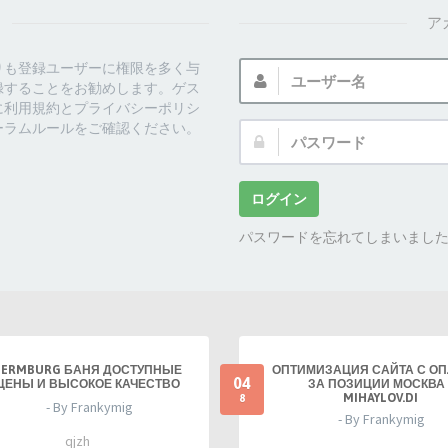
ア
ユ
りも登録ユーザーに権限を多く与
ー
録することをお勧めします。ゲス
ザ
に利用規約とプライバシーポリシ
ー
ーラムルールをご確認ください。
パ
名:
ス
ワ
ー
ログイン
ド:
パスワードを忘れてしまいまし
TERMBURG БАНЯ ДОСТУПНЫЕ
ОПТИМИЗАЦИЯ САЙТА С О
04
ЦЕНЫ И ВЫСОКОЕ КАЧЕСТВО
ЗА ПОЗИЦИИ МОСКВА 
MIHAYLOV.DI
8
- By Frankymig
- By Frankymig
qjzh