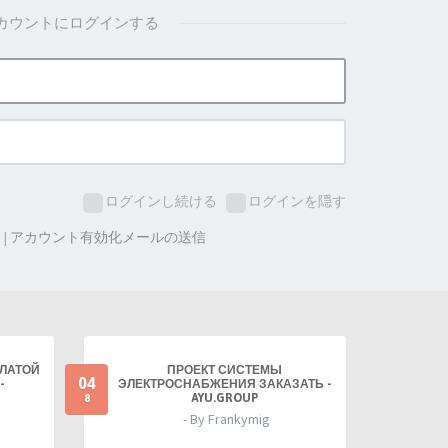
カウントにログインする
ログインし続ける
ログインを隠す
た
|
アカウント有効化メールの送信
ПЛАТОЙ
ПРОЕКТ СИСТЕМЫ
04
-
ЭЛЕКТРОСНАБЖЕНИЯ ЗАКАЗАТЬ -
AYU.GROUP
8
- By Frankymig