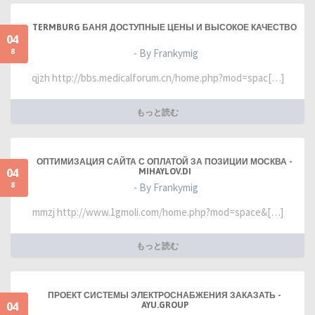
TERMBURG БАНЯ ДОСТУПНЫЕ ЦЕНЫ И ВЫСОКОЕ КАЧЕСТВО
04
8
- By Frankymig
qjzh http://bbs.medicalforum.cn/home.php?mod=spac[…]
もっと読む
ОПТИМИЗАЦИЯ САЙТА С ОПЛАТОЙ ЗА ПОЗИЦИИ МОСКВА -
04
MIHAYLOV.DI
8
- By Frankymig
mmzj http://www.1gmoli.com/home.php?mod=space&[…]
もっと読む
ПРОЕКТ СИСТЕМЫ ЭЛЕКТРОСНАБЖЕНИЯ ЗАКАЗАТЬ -
04
AYU.GROUP