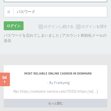
ザ
パ
ー
ス
名:
ワ
ー
ログイン
ログインし続ける
ログインを隠す
ド:
パスワードを忘れてしまいました
|
アカウント有効化メールの
送信
MOST RELIABLE ONLINE CASINOS IN DENMARK
04
8
- By Frankymig
ffpc https://comsenz-service.com/?55331 https://w[…]
もっと読む