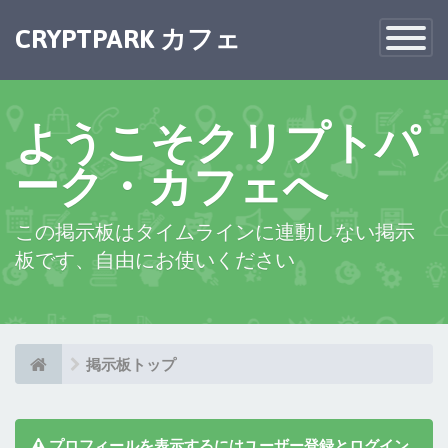
×
CRYPTPARK カフェ
Toggle
Navigatio
ようこそクリプトパ
ーク・カフェへ
この掲示板はタイムラインに連動しない掲示
板です、自由にお使いください
掲示板トップ
プロフィールを表示するにはユーザー登録とログイン