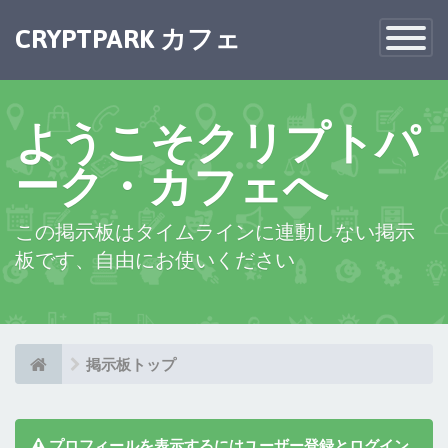
×
CRYPTPARK カフェ
Toggle
Navigatio
ようこそクリプトパ
ーク・カフェへ
この掲示板はタイムラインに連動しない掲示
板です、自由にお使いください
掲示板トップ
プロフィールを表示するにはユーザー登録とログイン