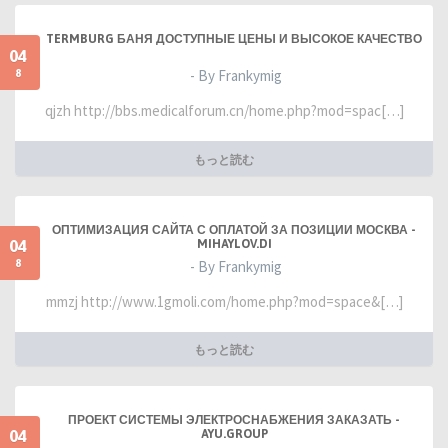
TERMBURG БАНЯ ДОСТУПНЫЕ ЦЕНЫ И ВЫСОКОЕ КАЧЕСТВО
04
8
- By Frankymig
qjzh http://bbs.medicalforum.cn/home.php?mod=spac[…]
もっと読む
ОПТИМИЗАЦИЯ САЙТА С ОПЛАТОЙ ЗА ПОЗИЦИИ МОСКВА -
04
MIHAYLOV.DI
8
- By Frankymig
mmzj http://www.1gmoli.com/home.php?mod=space&[…]
もっと読む
ПРОЕКТ СИСТЕМЫ ЭЛЕКТРОСНАБЖЕНИЯ ЗАКАЗАТЬ -
04
AYU.GROUP