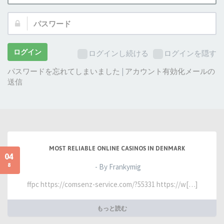
ザ
パ
ー
ス
名:
ワ
ー
ログイン
ログインし続ける
ログインを隠す
ド:
パスワードを忘れてしまいました
|
アカウント有効化メールの
送信
MOST RELIABLE ONLINE CASINOS IN DENMARK
04
8
- By Frankymig
ffpc https://comsenz-service.com/?55331 https://w[…]
もっと読む