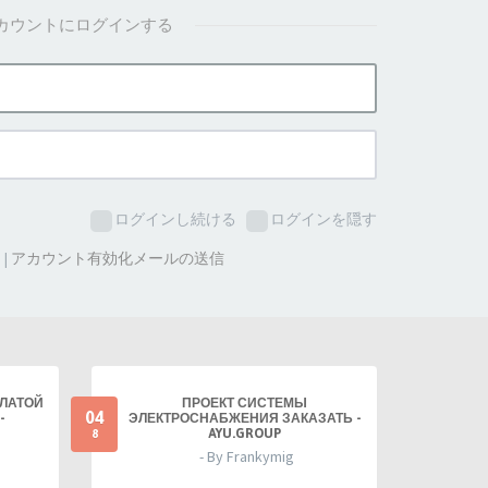
カウントにログインする
ログインし続ける
ログインを隠す
た
|
アカウント有効化メールの送信
ПЛАТОЙ
ПРОЕКТ СИСТЕМЫ
04
-
ЭЛЕКТРОСНАБЖЕНИЯ ЗАКАЗАТЬ -
AYU.GROUP
8
- By Frankymig