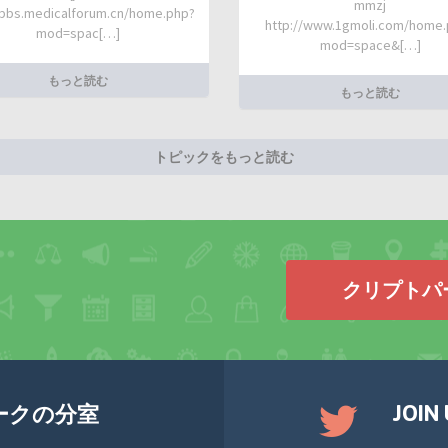
mmzj
/bbs.medicalforum.cn/home.php?
http://www.1gmoli.com/home
mod=spac[…]
mod=space&[…]
もっと読む
もっと読む
トピックをもっと読む
クリプトパ
JOIN
ークの分室