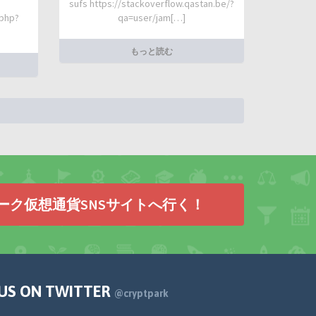
sufs https://stackoverflow.qastan.be/?
.php?
qa=user/jam[…]
もっと読む
ーク仮想通貨SNSサイトへ行く！
 US ON TWITTER
@cryptpark