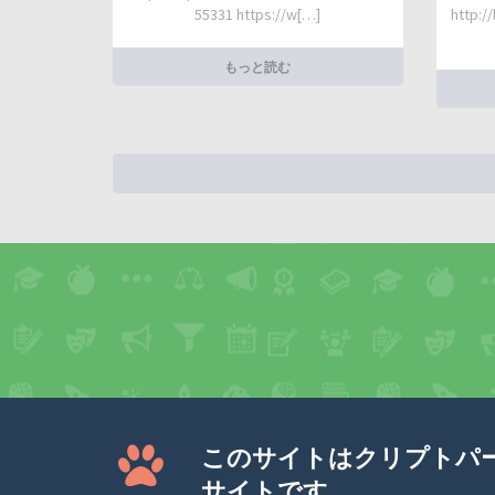
55331 https://w[…]
http:/
もっと読む
このサイトはクリプトパ
サイトです。