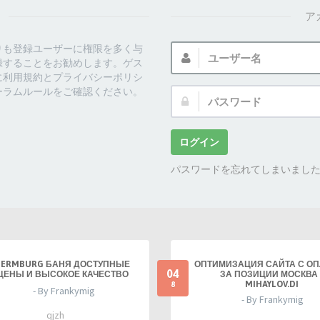
ア
ユ
りも登録ユーザーに権限を多く与
ー
録することをお勧めします。ゲス
ザ
に利用規約とプライバシーポリシ
ー
ーラムルールをご確認ください。
パ
名:
ス
ワ
ー
ログイン
ド:
パスワードを忘れてしまいまし
TERMBURG БАНЯ ДОСТУПНЫЕ
ОПТИМИЗАЦИЯ САЙТА С О
04
ЦЕНЫ И ВЫСОКОЕ КАЧЕСТВО
ЗА ПОЗИЦИИ МОСКВА 
MIHAYLOV.DI
8
- By Frankymig
- By Frankymig
qjzh