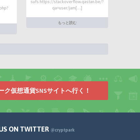
sufs https://stackoverflow.qastan.be/?
.php?
qa=user/jam[…]
もっと読む
ーク仮想通貨SNSサイトへ行く！
 US ON TWITTER
@cryptpark