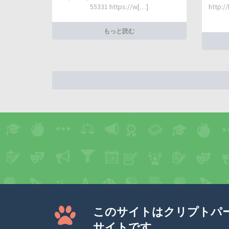
55331 https://w[…]
http:/
もっと読む
このサイトはクリプトパ
サイトです。