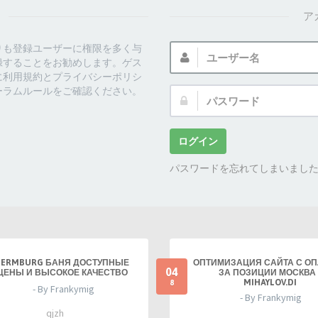
ア
ユ
りも登録ユーザーに権限を多く与
ー
録することをお勧めします。ゲス
ザ
に利用規約とプライバシーポリシ
ー
ーラムルールをご確認ください。
パ
名:
ス
ワ
ー
ログイン
ド:
パスワードを忘れてしまいまし
TERMBURG БАНЯ ДОСТУПНЫЕ
ОПТИМИЗАЦИЯ САЙТА С О
04
ЦЕНЫ И ВЫСОКОЕ КАЧЕСТВО
ЗА ПОЗИЦИИ МОСКВА 
MIHAYLOV.DI
8
- By Frankymig
- By Frankymig
qjzh