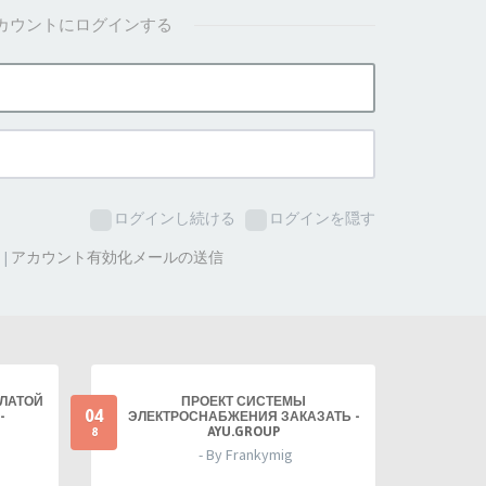
カウントにログインする
ログインし続ける
ログインを隠す
た
|
アカウント有効化メールの送信
ПЛАТОЙ
ПРОЕКТ СИСТЕМЫ
04
-
ЭЛЕКТРОСНАБЖЕНИЯ ЗАКАЗАТЬ -
AYU.GROUP
8
- By Frankymig