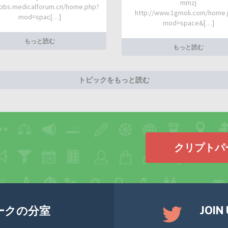
mmzj
/bbs.medicalforum.cn/home.php?
http://www.1gmoli.com/home
mod=spac[…]
mod=space&[…]
もっと読む
もっと読む
トピックをもっと読む
クリプトパ
JOIN
ークの分室