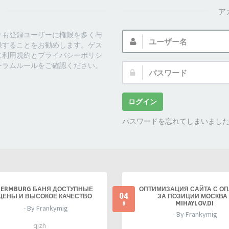
ア
ユ
りも登録ユーザーに権限を多く与
ー
録することをお勧めします。ゲス
ザ
に利用規約とプライバシーポリシ
ー
ーラムルールをご確認ください。
パ
名:
ス
ワ
ー
ログイン
ド:
パスワードを忘れてしまいまし
TERMBURG БАНЯ ДОСТУПНЫЕ
ОПТИМИЗАЦИЯ САЙТА С О
04
ЦЕНЫ И ВЫСОКОЕ КАЧЕСТВО
ЗА ПОЗИЦИИ МОСКВА 
MIHAYLOV.DI
8
- By Frankymig
- By Frankymig
qjzh