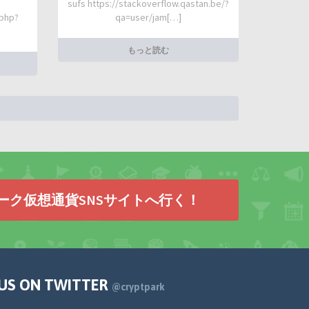
sufs https://stackoverflow.qastan.be/?
.php?
qa=user/jam[…]
もっと読む
ーク仮想通貨SNSサイトへ行く！
 US ON TWITTER
@cryptpark