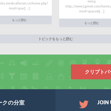
mmzj
/bbs.medicalforum.cn/home.php?
http://www.1gmoli.com/home
mod=spac[…]
mod=space&[…]
もっと読む
もっと読む
トピックをもっと読む
クリプトパ
JOIN
ークの分室