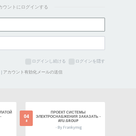
カウントにログインする
ログインし続ける
ログインを隠す
た
|
アカウント有効化メールの送信
ПЛАТОЙ
ПРОЕКТ СИСТЕМЫ
04
-
ЭЛЕКТРОСНАБЖЕНИЯ ЗАКАЗАТЬ -
AYU.GROUP
8
- By Frankymig