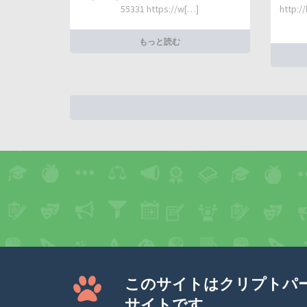
55331 https://w[…]
http:/
もっと読む
このサイトはクリプトパ
サイトです。