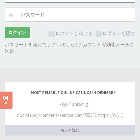
ザ
パ
ー
ス
名:
ワ
ー
ログイン
ログインし続ける
ログインを隠す
ド:
パスワードを忘れてしまいました
|
アカウント有効化メールの
送信
MOST RELIABLE ONLINE CASINOS IN DENMARK
04
8
- By Frankymig
ffpc https://comsenz-service.com/?55331 https://w[…]
もっと読む