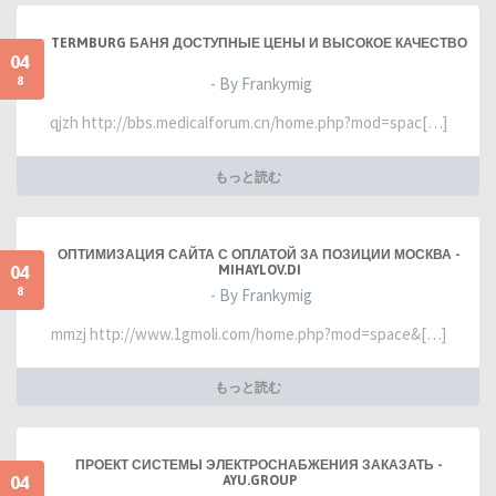
TERMBURG БАНЯ ДОСТУПНЫЕ ЦЕНЫ И ВЫСОКОЕ КАЧЕСТВО
04
8
- By Frankymig
qjzh http://bbs.medicalforum.cn/home.php?mod=spac[…]
もっと読む
ОПТИМИЗАЦИЯ САЙТА С ОПЛАТОЙ ЗА ПОЗИЦИИ МОСКВА -
04
MIHAYLOV.DI
8
- By Frankymig
mmzj http://www.1gmoli.com/home.php?mod=space&[…]
もっと読む
ПРОЕКТ СИСТЕМЫ ЭЛЕКТРОСНАБЖЕНИЯ ЗАКАЗАТЬ -
04
AYU.GROUP