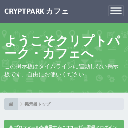
×
CRYPTPARK カフェ
Toggle
Navigatio
ようこそクリプトパ
ーク・カフェへ
この掲示板はタイムラインに連動しない掲示
板です、自由にお使いください
掲示板トップ
プロフィールを表示するにはユーザー登録とログイン