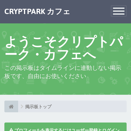
×
CRYPTPARK カフェ
Toggle
Navigatio
ようこそクリプトパ
ーク・カフェへ
この掲示板はタイムラインに連動しない掲示
板です、自由にお使いください
掲示板トップ
プロフィールを表示するにはユーザー登録とログイン