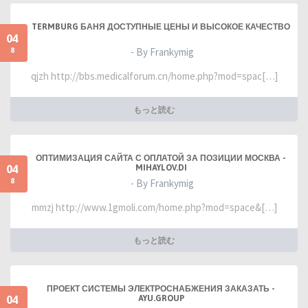
TERMBURG БАНЯ ДОСТУПНЫЕ ЦЕНЫ И ВЫСОКОЕ КАЧЕСТВО
04
8
- By Frankymig
qjzh http://bbs.medicalforum.cn/home.php?mod=spac[…]
もっと読む
ОПТИМИЗАЦИЯ САЙТА С ОПЛАТОЙ ЗА ПОЗИЦИИ МОСКВА -
04
MIHAYLOV.DI
8
- By Frankymig
mmzj http://www.1gmoli.com/home.php?mod=space&[…]
もっと読む
ПРОЕКТ СИСТЕМЫ ЭЛЕКТРОСНАБЖЕНИЯ ЗАКАЗАТЬ -
04
AYU.GROUP