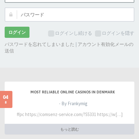
ザ
パ
ー
ス
名:
ワ
ー
ログイン
ログインし続ける
ログインを隠す
ド:
パスワードを忘れてしまいました
|
アカウント有効化メールの
送信
MOST RELIABLE ONLINE CASINOS IN DENMARK
04
8
- By Frankymig
ffpc https://comsenz-service.com/?55331 https://w[…]
もっと読む