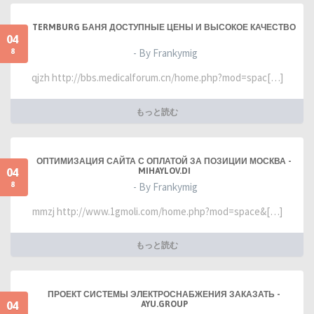
TERMBURG БАНЯ ДОСТУПНЫЕ ЦЕНЫ И ВЫСОКОЕ КАЧЕСТВО
04
8
- By Frankymig
qjzh http://bbs.medicalforum.cn/home.php?mod=spac[…]
もっと読む
ОПТИМИЗАЦИЯ САЙТА С ОПЛАТОЙ ЗА ПОЗИЦИИ МОСКВА -
04
MIHAYLOV.DI
8
- By Frankymig
mmzj http://www.1gmoli.com/home.php?mod=space&[…]
もっと読む
ПРОЕКТ СИСТЕМЫ ЭЛЕКТРОСНАБЖЕНИЯ ЗАКАЗАТЬ -
04
AYU.GROUP