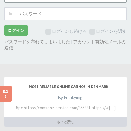
ザ
パ
ー
ス
名:
ワ
ー
ログイン
ログインし続ける
ログインを隠す
ド:
パスワードを忘れてしまいました
|
アカウント有効化メールの
送信
MOST RELIABLE ONLINE CASINOS IN DENMARK
04
8
- By Frankymig
ffpc https://comsenz-service.com/?55331 https://w[…]
もっと読む