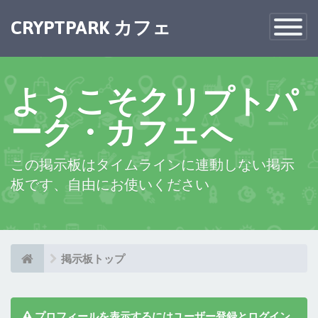
×
CRYPTPARK カフェ
Toggle
Navigatio
ようこそクリプトパ
ーク・カフェへ
この掲示板はタイムラインに連動しない掲示
板です、自由にお使いください
掲示板トップ
プロフィールを表示するにはユーザー登録とログイン