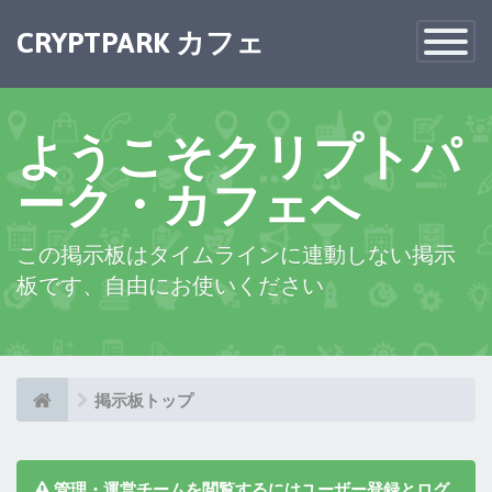
×
CRYPTPARK カフェ
Toggle
Navigatio
ようこそクリプトパ
ーク・カフェへ
この掲示板はタイムラインに連動しない掲示
板です、自由にお使いください
掲示板トップ
管理・運営チームを閲覧するにはユーザー登録とログ