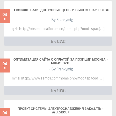
TERMBURG БАНЯ ДОСТУПНЫЕ ЦЕНЫ И ВЫСОКОЕ КАЧЕСТВО
04
8
- By Frankymig
qjzh http://bbs.medicalforum.cn/home.php?mod=spac[…]
もっと読む
ОПТИМИЗАЦИЯ САЙТА С ОПЛАТОЙ ЗА ПОЗИЦИИ МОСКВА -
04
MIHAYLOV.DI
8
- By Frankymig
mmzj http://www.1gmoli.com/home.php?mod=space&[…]
もっと読む
ПРОЕКТ СИСТЕМЫ ЭЛЕКТРОСНАБЖЕНИЯ ЗАКАЗАТЬ -
04
AYU.GROUP