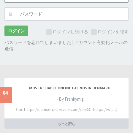
ザ
パ
ー
ス
名:
ワ
ー
ログイン
ログインし続ける
ログインを隠す
ド:
パスワードを忘れてしまいました
|
アカウント有効化メールの
送信
MOST RELIABLE ONLINE CASINOS IN DENMARK
04
8
- By Frankymig
ffpc https://comsenz-service.com/?55331 https://w[…]
もっと読む