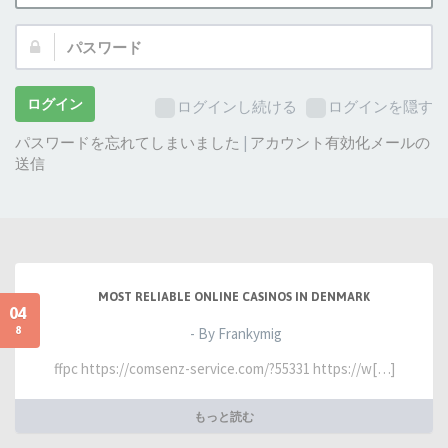
ザ
パ
ー
ス
名:
ワ
ー
ログイン
ログインし続ける
ログインを隠す
ド:
パスワードを忘れてしまいました
|
アカウント有効化メールの
送信
MOST RELIABLE ONLINE CASINOS IN DENMARK
04
8
- By Frankymig
ffpc https://comsenz-service.com/?55331 https://w[…]
もっと読む