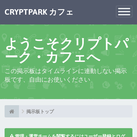
×
CRYPTPARK カフェ
Toggle
Navigatio
ようこそクリプトパ
ーク・カフェへ
この掲示板はタイムラインに連動しない掲示
板です、自由にお使いください
掲示板トップ
管理・運営チームを閲覧するにはユーザー登録とログ