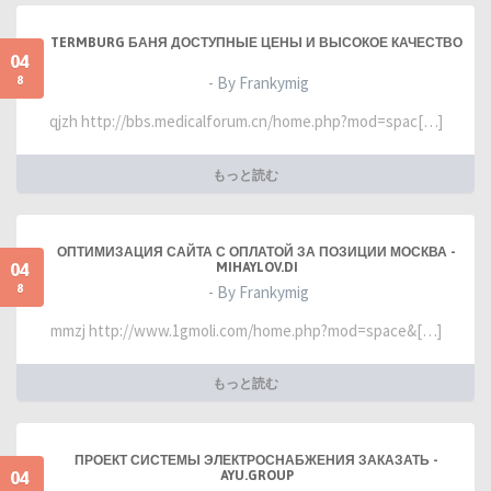
TERMBURG БАНЯ ДОСТУПНЫЕ ЦЕНЫ И ВЫСОКОЕ КАЧЕСТВО
04
8
- By Frankymig
qjzh http://bbs.medicalforum.cn/home.php?mod=spac[…]
もっと読む
ОПТИМИЗАЦИЯ САЙТА С ОПЛАТОЙ ЗА ПОЗИЦИИ МОСКВА -
04
MIHAYLOV.DI
8
- By Frankymig
mmzj http://www.1gmoli.com/home.php?mod=space&[…]
もっと読む
ПРОЕКТ СИСТЕМЫ ЭЛЕКТРОСНАБЖЕНИЯ ЗАКАЗАТЬ -
04
AYU.GROUP