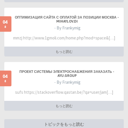
ОПТИМИЗАЦИЯ САЙТА С ОПЛАТОЙ ЗА ПОЗИЦИИ МОСКВА -
04
MIHAYLOV.DI
8
- By Frankymig
mmzj http://www.1gmoli.com/home.php?mod=space&[…]
もっと読む
ПРОЕКТ СИСТЕМЫ ЭЛЕКТРОСНАБЖЕНИЯ ЗАКАЗАТЬ -
04
AYU.GROUP
8
- By Frankymig
sufs https://stackoverflow.qastan.be/?qa=user/jam[…]
もっと読む
トピックをもっと読む