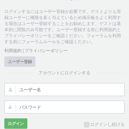
ログインするにはユーザー登録が必要です。ゲストよりも登
録ユーザーに権限を多く与えているため掲示板をよく利用す
る場合はユーザー登録することをお勧めします。ゲストは基
本的に閲覧のみ可能です。ユーザー登録する前に利用規約と
プライバシーポリシーをご確認ください。フォーラムを利用
する前にフォーラムルールをご確認ください。
利用規約
|
プライバシーポリシー
ユーザー登録
アカウントにログインする
ユ
ー
ザ
パ
ー
ス
名:
ワ
ー
ログイン
ログインし続ける
ド: