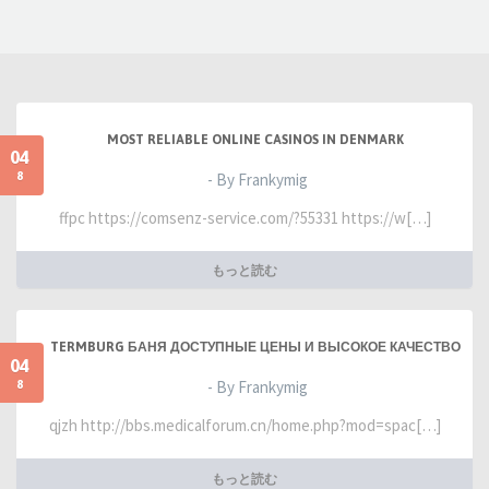
MOST RELIABLE ONLINE CASINOS IN DENMARK
04
8
- By Frankymig
ffpc https://comsenz-service.com/?55331 https://w[…]
もっと読む
TERMBURG БАНЯ ДОСТУПНЫЕ ЦЕНЫ И ВЫСОКОЕ КАЧЕСТВО
04
8
- By Frankymig
qjzh http://bbs.medicalforum.cn/home.php?mod=spac[…]
もっと読む