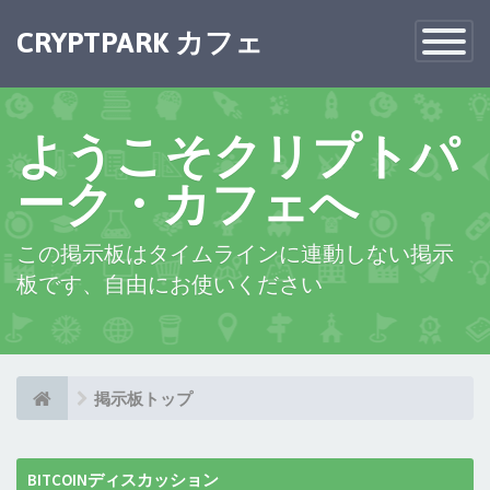
×
CRYPTPARK カフェ
Toggle
Navigatio
ようこそクリプトパ
ーク・カフェへ
この掲示板はタイムラインに連動しない掲示
板です、自由にお使いください
掲示板トップ
BITCOINディスカッション