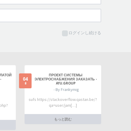
ログインし続ける
ПЛАТОЙ
ПРОЕКТ СИСТЕМЫ
04
-
ЭЛЕКТРОСНАБЖЕНИЯ ЗАКАЗАТЬ -
AYU.GROUP
8
- By Frankymig
sufs https://stackoverflow.qastan.be/?
.php?
qa=user/jam[…]
もっと読む