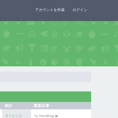
×
アカウントを作成
ログイン
統計
最新記事
by
DavidDag
3 トピック