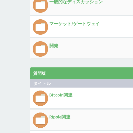
一般的なディスカッション
マーケット/ゲートウェイ
開発
質問版
タイトル
BItcoin関連
Ripple関連