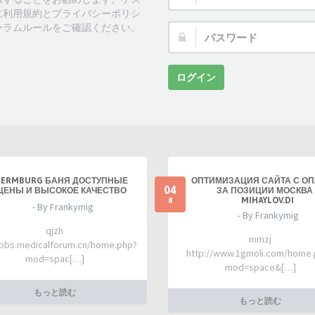
ザ
に利用規約とプライバシーポリシ
ー
ーラムルールをご確認ください。
パ
名:
ス
ワ
ー
ログイン
ド:
TERMBURG БАНЯ ДОСТУПНЫЕ
ОПТИМИЗАЦИЯ САЙТА С О
04
ЦЕНЫ И ВЫСОКОЕ КАЧЕСТВО
ЗА ПОЗИЦИИ МОСКВА 
MIHAYLOV.DI
8
- By Frankymig
- By Frankymig
qjzh
mmzj
/bbs.medicalforum.cn/home.php?
http://www.1gmoli.com/home
mod=spac[…]
mod=space&[…]
もっと読む
もっと読む