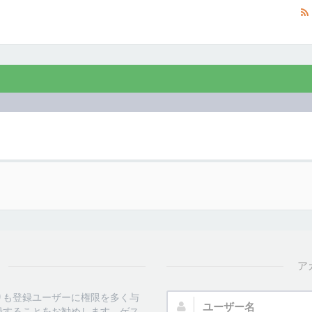
ア
ユ
りも登録ユーザーに権限を多く与
ー
録することをお勧めします。ゲス