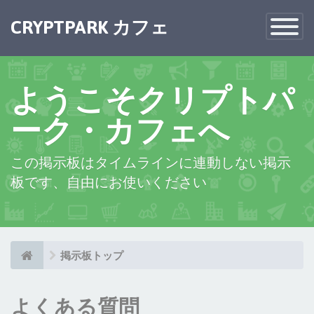
×
CRYPTPARK カフェ
Toggle
Navigatio
ようこそクリプトパ
ーク・カフェへ
この掲示板はタイムラインに連動しない掲示
板です、自由にお使いください
掲示板トップ
よくある質問