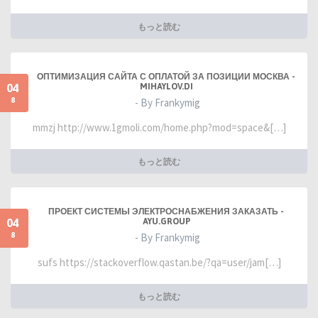
もっと読む
ОПТИМИЗАЦИЯ САЙТА С ОПЛАТОЙ ЗА ПОЗИЦИИ МОСКВА -
04
MIHAYLOV.DI
8
- By Frankymig
mmzj http://www.1gmoli.com/home.php?mod=space&[…]
もっと読む
ПРОЕКТ СИСТЕМЫ ЭЛЕКТРОСНАБЖЕНИЯ ЗАКАЗАТЬ -
04
AYU.GROUP
8
- By Frankymig
sufs https://stackoverflow.qastan.be/?qa=user/jam[…]
もっと読む