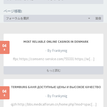
ページ移動:
フォーラムを選択
送信
MOST RELIABLE ONLINE CASINOS IN DENMARK
04
8
- By Frankymig
ffpc https://comsenz-service.com/?55331 https://w[…]
もっと読む
TERMBURG БАНЯ ДОСТУПНЫЕ ЦЕНЫ И ВЫСОКОЕ КАЧЕСТВО
04
8
- By Frankymig
qjzh http://bbs.medicalforum.cn/home.php?mod=spac[…]