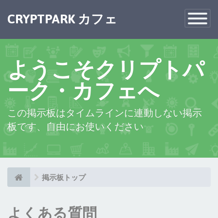
×
CRYPTPARK カフェ
Toggle
Navigatio
ようこそクリプトパ
ーク・カフェへ
この掲示板はタイムラインに連動しない掲示
板です、自由にお使いください
掲示板トップ
よくある質問