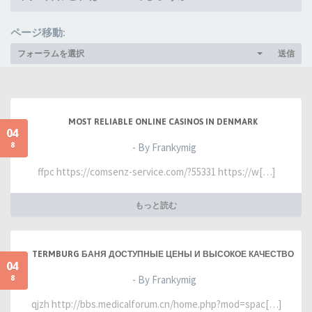
ページ移動:
フォーラムを選択
送信
MOST RELIABLE ONLINE CASINOS IN DENMARK
04
8
- By Frankymig
ffpc https://comsenz-service.com/?55331 https://w[…]
もっと読む
TERMBURG БАНЯ ДОСТУПНЫЕ ЦЕНЫ И ВЫСОКОЕ КАЧЕСТВО
04
8
- By Frankymig
qjzh http://bbs.medicalforum.cn/home.php?mod=spac[…]