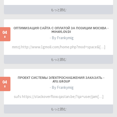
もっと読む
ОПТИМИЗАЦИЯ САЙТА С ОПЛАТОЙ ЗА ПОЗИЦИИ МОСКВА -
04
MIHAYLOV.DI
8
- By Frankymig
mmzj http://www.1gmoli.com/home.php?mod=space&[…]
もっと読む
ПРОЕКТ СИСТЕМЫ ЭЛЕКТРОСНАБЖЕНИЯ ЗАКАЗАТЬ -
04
AYU.GROUP
8
- By Frankymig
sufs https://stackoverflow.qastan.be/?qa=user/jam[…]
もっと読む