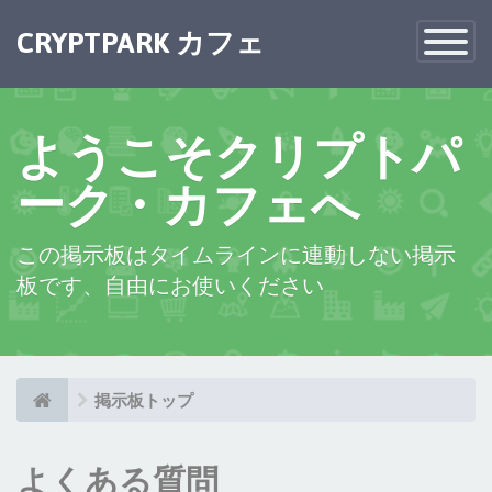
×
CRYPTPARK カフェ
Toggle
Navigatio
ようこそクリプトパ
ーク・カフェへ
この掲示板はタイムラインに連動しない掲示
板です、自由にお使いください
掲示板トップ
よくある質問