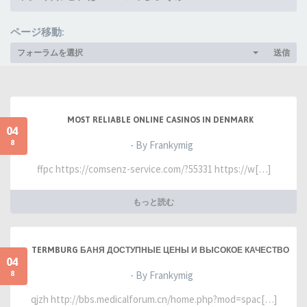
ページ移動:
フォーラムを選択
送信
MOST RELIABLE ONLINE CASINOS IN DENMARK
04
8
- By Frankymig
ffpc https://comsenz-service.com/?55331 https://w[…]
もっと読む
TERMBURG БАНЯ ДОСТУПНЫЕ ЦЕНЫ И ВЫСОКОЕ КАЧЕСТВО
04
8
- By Frankymig
qjzh http://bbs.medicalforum.cn/home.php?mod=spac[…]