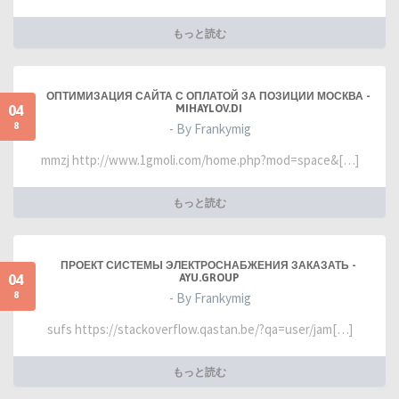
もっと読む
ОПТИМИЗАЦИЯ САЙТА С ОПЛАТОЙ ЗА ПОЗИЦИИ МОСКВА -
04
MIHAYLOV.DI
8
- By Frankymig
mmzj http://www.1gmoli.com/home.php?mod=space&[…]
もっと読む
ПРОЕКТ СИСТЕМЫ ЭЛЕКТРОСНАБЖЕНИЯ ЗАКАЗАТЬ -
04
AYU.GROUP
8
- By Frankymig
sufs https://stackoverflow.qastan.be/?qa=user/jam[…]
もっと読む