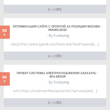
もっと読む
ОПТИМИЗАЦИЯ САЙТА С ОПЛАТОЙ ЗА ПОЗИЦИИ МОСКВА -
04
MIHAYLOV.DI
8
- By Frankymig
mmzj http://www.1gmoli.com/home.php?mod=space&[…]
もっと読む
ПРОЕКТ СИСТЕМЫ ЭЛЕКТРОСНАБЖЕНИЯ ЗАКАЗАТЬ -
04
AYU.GROUP
8
- By Frankymig
sufs https://stackoverflow.qastan.be/?qa=user/jam[…]
もっと読む