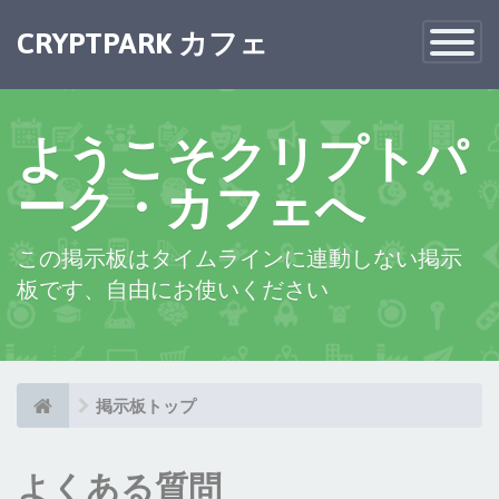
×
CRYPTPARK カフェ
Toggle
Navigatio
ようこそクリプトパ
ーク・カフェへ
この掲示板はタイムラインに連動しない掲示
板です、自由にお使いください
掲示板トップ
よくある質問