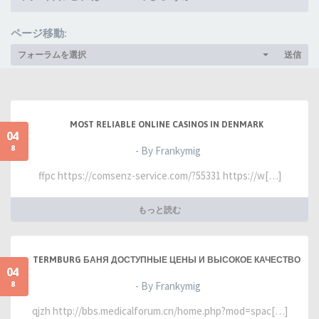
ページ移動:
フォーラムを選択
送信
MOST RELIABLE ONLINE CASINOS IN DENMARK
04
8
- By Frankymig
ffpc https://comsenz-service.com/?55331 https://w[…]
もっと読む
TERMBURG БАНЯ ДОСТУПНЫЕ ЦЕНЫ И ВЫСОКОЕ КАЧЕСТВО
04
8
- By Frankymig
qjzh http://bbs.medicalforum.cn/home.php?mod=spac[…]