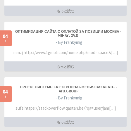
もっと読む
ОПТИМИЗАЦИЯ САЙТА С ОПЛАТОЙ ЗА ПОЗИЦИИ МОСКВА -
04
MIHAYLOV.DI
8
- By Frankymig
mmzj http://www.1gmoli.com/home.php?mod=space&[…]
もっと読む
ПРОЕКТ СИСТЕМЫ ЭЛЕКТРОСНАБЖЕНИЯ ЗАКАЗАТЬ -
04
AYU.GROUP
8
- By Frankymig
sufs https://stackoverflow.qastan.be/?qa=user/jam[…]
もっと読む