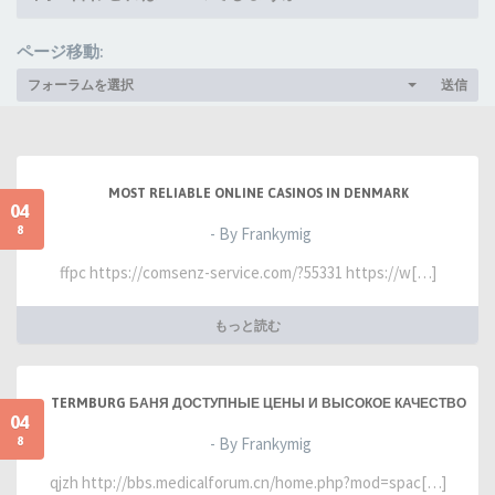
ページ移動:
フォーラムを選択
送信
MOST RELIABLE ONLINE CASINOS IN DENMARK
04
8
- By Frankymig
ffpc https://comsenz-service.com/?55331 https://w[…]
もっと読む
TERMBURG БАНЯ ДОСТУПНЫЕ ЦЕНЫ И ВЫСОКОЕ КАЧЕСТВО
04
8
- By Frankymig
qjzh http://bbs.medicalforum.cn/home.php?mod=spac[…]