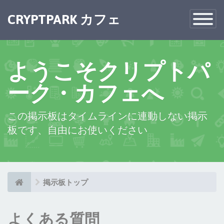
×
CRYPTPARK カフェ
Toggle
Navigatio
ようこそクリプトパ
ーク・カフェへ
この掲示板はタイムラインに連動しない掲示
板です、自由にお使いください
掲示板トップ
よくある質問