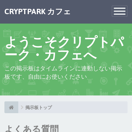
×
CRYPTPARK カフェ
Toggle
Navigatio
ようこそクリプトパ
ーク・カフェへ
この掲示板はタイムラインに連動しない掲示
板です、自由にお使いください
掲示板トップ
よくある質問