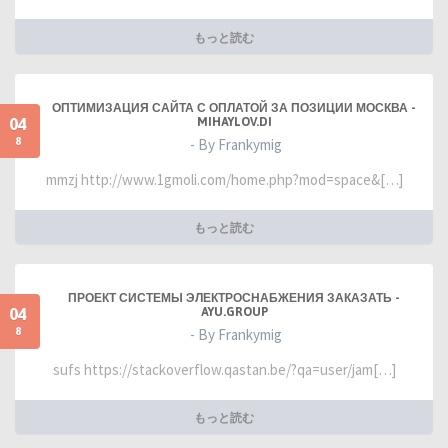
もっと読む
ОПТИМИЗАЦИЯ САЙТА С ОПЛАТОЙ ЗА ПОЗИЦИИ МОСКВА -
04
MIHAYLOV.DI
8
- By Frankymig
mmzj http://www.1gmoli.com/home.php?mod=space&[…]
もっと読む
ПРОЕКТ СИСТЕМЫ ЭЛЕКТРОСНАБЖЕНИЯ ЗАКАЗАТЬ -
04
AYU.GROUP
8
- By Frankymig
sufs https://stackoverflow.qastan.be/?qa=user/jam[…]
もっと読む