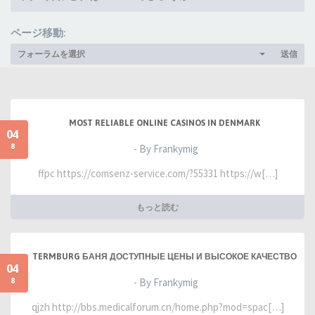
ページ移動:
フォーラムを選択
送信
MOST RELIABLE ONLINE CASINOS IN DENMARK
04
8
- By Frankymig
ffpc https://comsenz-service.com/?55331 https://w[…]
もっと読む
TERMBURG БАНЯ ДОСТУПНЫЕ ЦЕНЫ И ВЫСОКОЕ КАЧЕСТВО
04
8
- By Frankymig
qjzh http://bbs.medicalforum.cn/home.php?mod=spac[…]