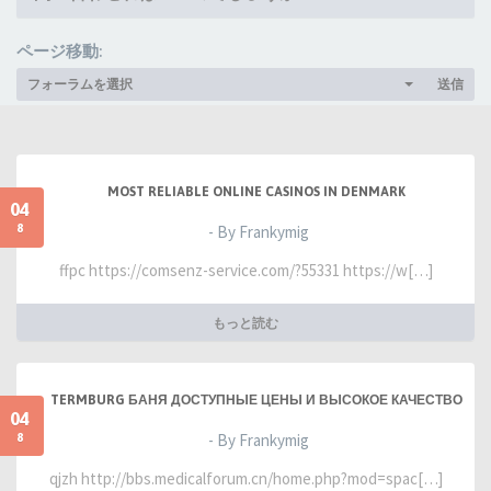
ページ移動:
フォーラムを選択
送信
MOST RELIABLE ONLINE CASINOS IN DENMARK
04
8
- By Frankymig
ffpc https://comsenz-service.com/?55331 https://w[…]
もっと読む
TERMBURG БАНЯ ДОСТУПНЫЕ ЦЕНЫ И ВЫСОКОЕ КАЧЕСТВО
04
8
- By Frankymig
qjzh http://bbs.medicalforum.cn/home.php?mod=spac[…]