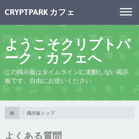
×
CRYPTPARK カフェ
Toggle
Navigatio
ようこそクリプトパ
ーク・カフェへ
この掲示板はタイムラインに連動しない掲示
板です、自由にお使いください
掲示板トップ
よくある質問