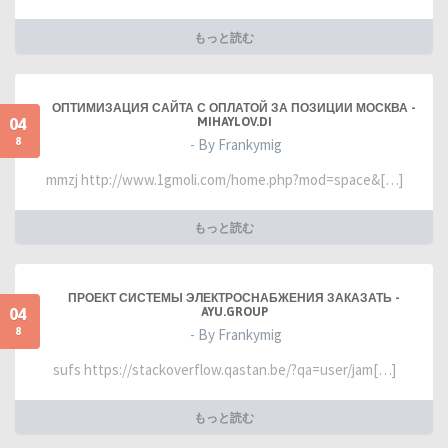
もっと読む
ОПТИМИЗАЦИЯ САЙТА С ОПЛАТОЙ ЗА ПОЗИЦИИ МОСКВА -
04
MIHAYLOV.DI
8
- By Frankymig
mmzj http://www.1gmoli.com/home.php?mod=space&[…]
もっと読む
ПРОЕКТ СИСТЕМЫ ЭЛЕКТРОСНАБЖЕНИЯ ЗАКАЗАТЬ -
04
AYU.GROUP
8
- By Frankymig
sufs https://stackoverflow.qastan.be/?qa=user/jam[…]
もっと読む